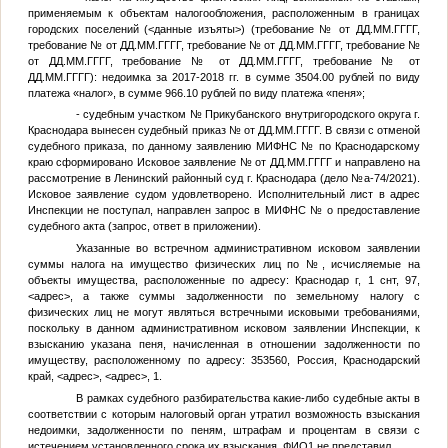
применяемым к объектам налогообложения, расположенным в границах
городских поселений (
<данные изъяты>
) (требование
№
от
ДД.ММ.ГГГГ
,
требование
№
от
ДД.ММ.ГГГГ
, требование
№
от
ДД.ММ.ГГГГ
, требование
№
от
ДД.ММ.ГГГГ
, требование
№
от
ДД.ММ.ГГГГ
, требование
№
от
ДД.ММ.ГГГГ
): недоимка за 2017-2018 гг. в сумме 3504.00 рублей по виду
платежа «налог», в сумме 966.10 рублей по виду платежа «пеня»;
- судебным участком
№
Прикубанского внутригородского округа г.
Краснодара вынесен судебный приказ
№
от
ДД.ММ.ГГГГ
. В связи с отменой
судебного приказа, по данному заявлению МИФНС
№
по Краснодарскому
краю сформировано Исковое заявление
№
от
ДД.ММ.ГГГГ
и направлено на
рассмотрение в Ленинский районный суд г. Краснодара (дело
№
а-74/2021).
Исковое заявление судом удовлетворено. Исполнительный лист в адрес
Инспекции не поступал, направлен запрос в МИФНС
№
о предоставление
судебного акта (запрос, ответ в приложении).
Указанные во встречном административном исковом заявлении
суммы налога на имущество физических лиц по
№
, исчисляемые на
объекты имущества, расположенные по адресу: Краснодар г, 1 снт, 97,
<адрес>
, а также суммы задолженности по земельному налогу с
физических лиц не могут являться встречными исковыми требованиями,
поскольку в данном административном исковом заявлении Инспекции, к
взысканию указана пеня, начисленная в отношении задолженности по
имуществу, расположенному по адресу: 353560, Россия, Краснодарский
край,
<адрес>
,
<адрес>
, 1.
В рамках судебного разбирательства какие-либо судебные акты в
соответствии с которым налоговый орган утратил возможность взыскания
недоимки, задолженности по пеням, штрафам и процентам в связи с
истечением установленного срока их взыскания,
ФИО1
не представил.