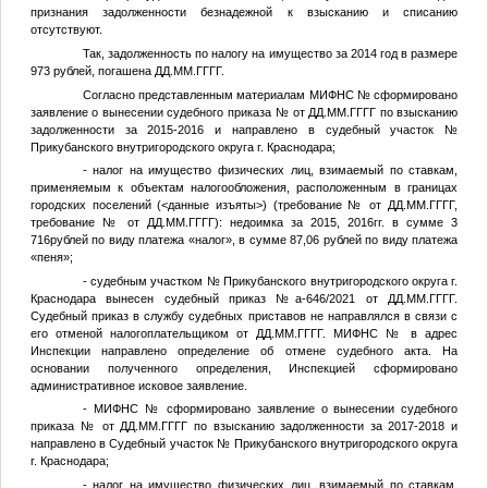
признания задолженности безнадежной к взысканию и списанию
отсутствуют.
Так, задолженность по налогу на имущество за 2014 год в размере
973 рублей, погашена
ДД.ММ.ГГГГ
.
Согласно представленным материалам МИФНС
№
сформировано
заявление о вынесении судебного приказа
№
от
ДД.ММ.ГГГГ
по взысканию
задолженности за 2015-2016 и направлено в судебный участок
№
Прикубанского внутригородского округа г. Краснодара;
- налог на имущество физических лиц, взимаемый по ставкам,
применяемым к объектам налогообложения, расположенным в границах
городских поселений (
<данные изъяты>
) (требование
№
от
ДД.ММ.ГГГГ
,
требование
№
от
ДД.ММ.ГГГГ
): недоимка за 2015, 2016гг. в сумме 3
716рублей по виду платежа «налог», в сумме 87,06 рублей по виду платежа
«пеня»;
- судебным участком
№
Прикубанского внутригородского округа г.
Краснодара вынесен судебный приказ
№
а-646/2021 от
ДД.ММ.ГГГГ
.
Судебный приказ в службу судебных приставов не направлялся в связи с
его отменой налогоплательщиком от
ДД.ММ.ГГГГ
. МИФНС
№
в адрес
Инспекции направлено определение об отмене судебного акта. На
основании полученного определения, Инспекцией сформировано
административное исковое заявление.
- МИФНС
№
сформировано заявление о вынесении судебного
приказа
№
от
ДД.ММ.ГГГГ
по взысканию задолженности за 2017-2018 и
направлено в Судебный участок
№
Прикубанского внутригородского округа
г. Краснодара;
- налог на имущество физических лиц, взимаемый по ставкам,