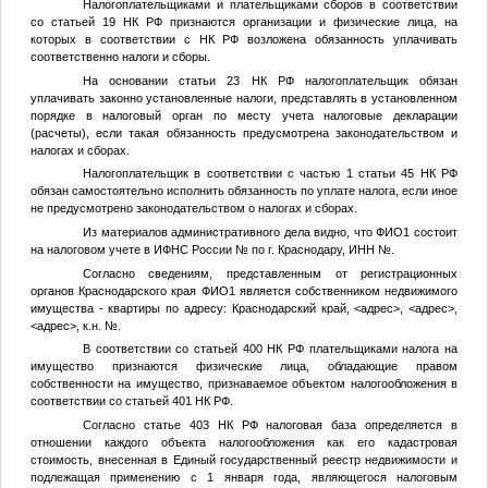
Налогоплательщиками и плательщиками сборов в соответствии
со статьей 19 НК РФ признаются организации и физические лица, на
которых в соответствии с НК РФ возложена обязанность уплачивать
соответственно налоги и сборы.
На основании статьи 23 НК РФ налогоплательщик обязан
уплачивать законно установленные налоги, представлять в установленном
порядке в налоговый орган по месту учета налоговые декларации
(расчеты), если такая обязанность предусмотрена законодательством и
налогах и сборах.
Налогоплательщик в соответствии с частью 1 статьи 45 НК РФ
обязан самостоятельно исполнить обязанность по уплате налога, если иное
не предусмотрено законодательством о налогах и сборах.
Из материалов административного дела видно, что
ФИО1
состоит
на налоговом учете в ИФНС России
№
по г. Краснодару, ИНН
№
.
Согласно сведениям, представленным от регистрационных
органов Краснодарского края
ФИО1
является собственником недвижимого
имущества - квартиры по адресу: Краснодарский край,
<адрес>
,
<адрес>
,
<адрес>
, к.н.
№
.
В соответствии со статьей 400 НК РФ плательщиками налога на
имущество признаются физические лица, обладающие правом
собственности на имущество, признаваемое объектом налогообложения в
соответствии со статьей 401 НК РФ.
Согласно статье 403 НК РФ налоговая база определяется в
отношении каждого объекта налогообложения как его кадастровая
стоимость, внесенная в Единый государственный реестр недвижимости и
подлежащая применению с 1 января года, являющегося налоговым