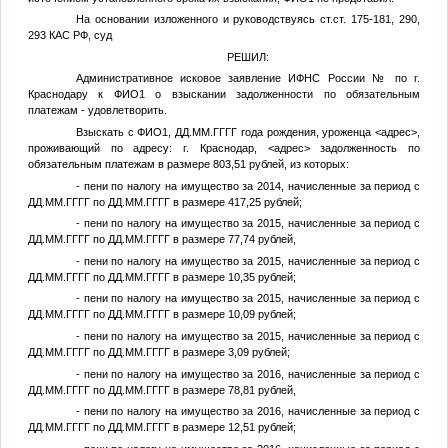
На основании изложенного и руководствуясь ст.ст. 175-181, 290,
293 КАС РФ, суд
РЕШИЛ:
Административное исковое заявление ИФНС России
№
по г.
Краснодару к
ФИО1
о взыскании задолженности по обязательным
платежам - удовлетворить.
Взыскать с
ФИО1
,
ДД.ММ.ГГГГ
года рождения, уроженца
<адрес>
,
проживающий по адресу: г. Краснодар,
<адрес>
задолженность по
обязательным платежам в размере 803,51 рублей, из которых:
- пени по налогу на имущество за 2014, начисленные за период с
ДД.ММ.ГГГГ
по
ДД.ММ.ГГГГ
в размере 417,25 рублей;
- пени по налогу на имущество за 2015, начисленные за период с
ДД.ММ.ГГГГ
по
ДД.ММ.ГГГГ
в размере 77,74 рублей,
- пени по налогу на имущество за 2015, начисленные за период с
ДД.ММ.ГГГГ
по
ДД.ММ.ГГГГ
в размере 10,35 рублей;
- пени по налогу на имущество за 2015, начисленные за период с
ДД.ММ.ГГГГ
по
ДД.ММ.ГГГГ
в размере 10,09 рублей;
- пени по налогу на имущество за 2015, начисленные за период с
ДД.ММ.ГГГГ
по
ДД.ММ.ГГГГ
в размере 3,09 рублей;
- пени по налогу на имущество за 2016, начисленные за период с
ДД.ММ.ГГГГ
по
ДД.ММ.ГГГГ
в размере 78,81 рублей,
- пени по налогу на имущество за 2016, начисленные за период с
ДД.ММ.ГГГГ
по
ДД.ММ.ГГГГ
в размере 12,51 рублей;