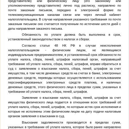
представителю) или физическому лицу (его законному или
уполномоченному представителю) лично под расписку, направлено по
почте заказным письмом, передано в электронной форме по
телекоммуникационным каналам связи или через личный кабинет
налогоплательщика. В случае направления указанного требования по почте
заказным письмом оно считается полученным по истечении шести дней с
даты направления заказного письма.
Обязанность по уплате должна быть выполнена в срок,
установленный законодательством о налогах и сборах.
Согласно статье 48 НК РФ в случае неисполнения
налогоплательщиком - физическим лицом, не являющимся
индивидуальным предпринимателем, в установленный срок обязанности по
уплате налога, сбора, пеней, штрафов налоговый орган, направивший
требование об уплате налога, сбора, пеней, штрафов, вправе обратиться в
суд с заявлением о взыскании налога, сбора, пеней, штрафов за счет
имущества, в том числе денежных средств на счетах в банке, электронных
денежных средств, переводы которых осуществляются с использованием
персонифицированных электронных средств платежа, и наличных
денежных средств, этого физического лица в пределах сумм, указанных в
требовании об уплате налога, сбора, пеней, штрафов.
Заявление о взыскании налога, сбора, пеней, штрафов за счет
имущества физического лица подается в отношении всех требований об
уплате налога, сбора, пеней, штрафов, по которым истек срок исполнения и
которые не исполнены этим физическим лицом на дату подачи налоговым
органом заявления о взыскании в суд.
Взыскание задолженности производится в пределах сумм,
указанных в требовании об уплате налога, которое было ранее направлено