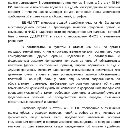
налогоплательщику. В соответствии с подпунктом 3 пункта 2 статьи 48 НК
РФ заявление о взыскании подается в суд общей юрисдикции налоговым
органом в течение шести месяцев со дня истечения срока исполнения
требования об уплате налога, сбора, пеней, штрафов.
ДД.ММ.ГГГГ
мировым судьей судебного участка
№
Западного
внутригородского округа г. Краснодара вынесен судебный приказ о
взыскании с
ФИО1
задолженности по имущественным налогам, который
был отменен
ДД.ММ.ГГГГ
в связи с несогласием
ФИО1
с указанным
решением.
В соответствии с пунктом 1 статьи 286 КАС РФ органы
государственной власти, иные государственные органы, органы местного
самоуправления, другие органы, наделенные в соответствии с
федеральным законом функциями контроля за уплатой обязательных
платежей (далее - контрольные органы), вправе обратиться в суд с
административным исковым заявлением о взыскании с физических лиц
денежных сумм, в счет уплаты установленных законом обязательных
платежей и санкций, если у этих лиц имеется задолженность по
обязательным платежам, требование контрольного органа об уплате
взыскиваемой денежной суммы не исполнено в добровольном порядке или
пропущен указанный в таком требовании срок уплаты денежной суммы и
федеральным законом не предусмотрен иной порядок взыскания
обязательных платежей и санкций.
Согласно пункта 3 статьи 48 НК РФ, требование о взыскании
налога, сбора, страховых взносов, пеней, штрафов за счет имущества
физического лица может быть предъявлено налоговым органом
(таможенным органом) в порядке искового производства не позднее шести
месяцев со дня вынесения судом определения об отмене судебного