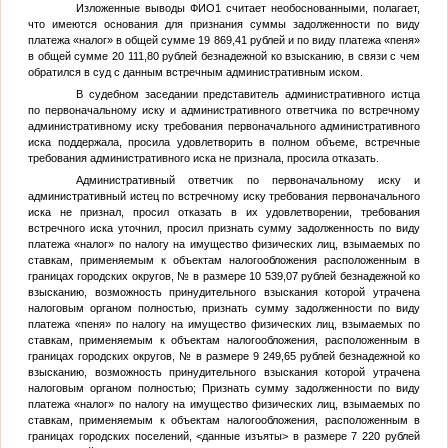
Изложенные выводы
ФИО1
считает необоснованными, полагает,
что имеются основания для признания суммы задолженности по виду
платежа «налог» в общей сумме 19 869,41 рублей и по виду платежа «пеня»
в общей сумме 20 111,80 рублей безнадежной ко взысканию, в связи с чем
обратился в суд с данным встречным административным иском.
В судебном заседании представитель административного истца
по первоначальному иску и административного ответчика по встречному
административному иску требования первоначального административного
иска поддержала, просила удовлетворить в полном объеме, встречные
требования административного иска не признала, просила отказать.
Административный ответчик по первоначальному иску и
административный истец по встречному иску требования первоначального
иска не признал, просил отказать в их удовлетворении, требования
встречного иска уточнил, просил признать сумму задолженность по виду
платежа «налог» по налогу на имущество физических лиц, взымаемых по
ставкам, применяемым к объектам налогообложения расположенным в
границах городских округов,
№
в размере 10 539,07 рублей безнадежной ко
взысканию, возможность принудительного взыскания которой утрачена
налоговым органом полностью, признать сумму задолженности по виду
платежа «пеня» по налогу на имущество физических лиц, взымаемых по
ставкам, применяемым к объектам налогообложения, расположенным в
границах городских округов,
№
в размере 9 249,65 рублей безнадежной ко
взысканию, возможность принудительного взыскания которой утрачена
налоговым органом полностью; Признать сумму задолженности по виду
платежа «налог» по налогу на имущество физических лиц, взымаемых по
ставкам, применяемым к объектам налогообложения, расположенным в
границах городских поселений,
<данные изъяты>
в размере 7 220 рублей