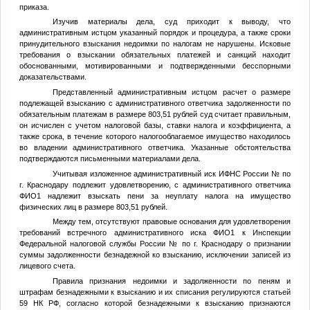
приказа.
Изучив материалы дела, суд приходит к выводу, что
административным истцом указанный порядок и процедура, а также сроки
принудительного взыскания недоимки по налогам не нарушены. Исковые
требования о взыскании обязательных платежей и санкций находит
обоснованными, мотивированными и подтвержденными бесспорными
доказательствами.
Представленный административным истцом расчет о размере
подлежащей взысканию с административного ответчика задолженности по
обязательным платежам в размере 803,51 рублей суд считает правильным,
он исчислен с учетом налоговой базы, ставки налога и коэффициента, а
также срока, в течение которого налогооблагаемое имущество находилось
во владении административного ответчика. Указанные обстоятельства
подтверждаются письменными материалами дела.
Учитывая изложенное административный иск ИФНС России
№
по
г. Краснодару подлежит удовлетворению, с административного ответчика
ФИО1
надлежит взыскать пени за неуплату налога на имущество
физических лиц в размере 803,51 рублей.
Между тем, отсутствуют правовые основания для удовлетворения
требований встречного административного иска
ФИО1
к Инспекции
Федеральной налоговой службы России
№
по г. Краснодару о признании
суммы задолженности безнадежной ко взысканию, исключении записей из
лицевого счета.
Правила признания недоимки и задолженности по пеням и
штрафам безнадежными к взысканию и их списания регулируются статьей
59 НК РФ, согласно которой безнадежными к взысканию признаются