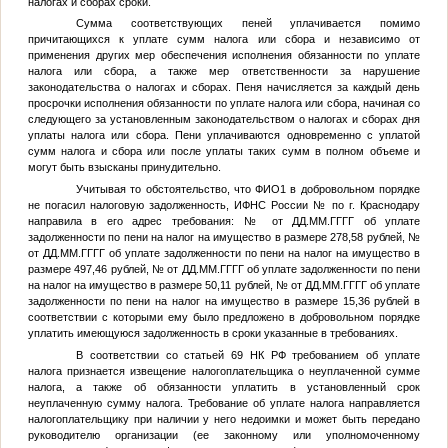
налогах и сборах сроки.
Сумма соответствующих пеней уплачивается помимо
причитающихся к уплате сумм налога или сбора и независимо от
применения других мер обеспечения исполнения обязанности по уплате
налога или сбора, а также мер ответственности за нарушение
законодательства о налогах и сборах. Пеня начисляется за каждый день
просрочки исполнения обязанности по уплате налога или сбора, начиная со
следующего за установленным законодательством о налогах и сборах дня
уплаты налога или сбора. Пени уплачиваются одновременно с уплатой
сумм налога и сбора или после уплаты таких сумм в полном объеме и
могут быть взысканы принудительно.
Учитывая то обстоятельство, что
ФИО1
в добровольном порядке
не погасил налоговую задолженность, ИФНС России
№
по г. Краснодару
направила в его адрес требования:
№
от
ДД.ММ.ГГГГ
об уплате
задолженности по пени на налог на имущество в размере 278,58 рублей,
№
от
ДД.ММ.ГГГГ
об уплате задолженности по пени на налог на имущество в
размере 497,46 рублей,
№
от
ДД.ММ.ГГГГ
об уплате задолженности по пени
на налог на имущество в размере 50,11 рублей,
№
от
ДД.ММ.ГГГГ
об уплате
задолженности по пени на налог на имущество в размере 15,36 рублей в
соответствии с которыми ему было предложено в добровольном порядке
уплатить имеющуюся задолженность в сроки указанные в требованиях.
В соответствии со статьей 69 НК РФ требованием об уплате
налога признается извещение налогоплательщика о неуплаченной сумме
налога, а также об обязанности уплатить в установленный срок
неуплаченную сумму налога. Требование об уплате налога направляется
налогоплательщику при наличии у него недоимки и может быть передано
руководителю организации (ее законному или уполномоченному