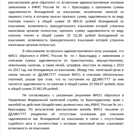
рассмотрения дела обратился со встречным административным исковым
заявлением к ИФНС России
№
по г. Краснодару о признании суммы
задолженности безнадежной ко взысканию, исключении записей из
лицевого счета, в котором просил признать сумму задолженности по виду
платежа «налог» в общей сумме 19 869,41 рублей безнадежной ко
взысканию, возможность принудительного взыскания которой утрачена
налоговым органом полностью, признать сумму задолженности по виду
платежа «пеня» в общей сумме 20 111,80 рублей безнадежной ко
взысканию, возможность принудительного взыскания которой утрачена
налоговым органом полностью.
В обоснование встречного административного иска указывая, что
ФИО1
обратился в ИФНС России
№
по г. Краснодару с заявлением о
списании суммы задолженности по транспортному, имущественному,
земельному налогам, а также пеней, штрафов, неустоек за период с 2013
по 2017 год, как безнадежную ко взысканию. Между тем, налоговый орган в
своем письме от
ДД.ММ.ГГГГ
отказал
ФИО1
в списании обязательных
платежей, указав при этом, что по состоянию на
ДД.ММ.ГГГГ
за ним
числится задолженность по налогам в общей сумме 22 594,07 рублей, пени
в общей сумме 22 861,89 рублей.
Не согласившись с указанным решением
ФИО1
обратился в
Управление Федеральной налоговой службы по Краснодарскому краю с
жалобой на действия (бездействие) должностных лиц ИФНС России
№
по г.
Краснодару. По результатам рассмотрения жалобы
ФИО1
письмом от
ДД.ММ.ГГГГ
уведомлен об отсутствии основании для списания
задолженности как безнадежной ко взысканию в связи с отсутствием
судебного акта в соответствии с которым налоговый орган утрачивает
возможность ее взыскания.