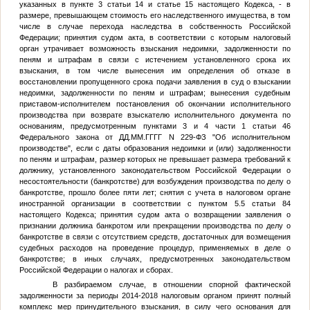
указанных в пункте 3 статьи 14 и статье 15 настоящего Кодекса, - в
размере, превышающем стоимость его наследственного имущества, в том
числе в случае перехода наследства в собственность Российской
Федерации; принятия судом акта, в соответствии с которым налоговый
орган утрачивает возможность взыскания недоимки, задолженности по
пеням и штрафам в связи с истечением установленного срока их
взыскания, в том числе вынесения им определения об отказе в
восстановлении пропущенного срока подачи заявления в суд о взыскании
недоимки, задолженности по пеням и штрафам; вынесения судебным
приставом-исполнителем постановления об окончании исполнительного
производства при возврате взыскателю исполнительного документа по
основаниям, предусмотренным пунктами 3 и 4 части 1 статьи 46
Федерального закона от
ДД.ММ.ГГГГ
N 229-ФЗ "Об исполнительном
производстве", если с даты образования недоимки и (или) задолженности
по пеням и штрафам, размер которых не превышает размера требований к
должнику, установленного законодательством Российской Федерации о
несостоятельности (банкротстве) для возбуждения производства по делу о
банкротстве, прошло более пяти лет; снятия с учета в налоговом органе
иностранной организации в соответствии с пунктом 5.5 статьи 84
настоящего Кодекса; принятия судом акта о возвращении заявления о
признании должника банкротом или прекращении производства по делу о
банкротстве в связи с отсутствием средств, достаточных для возмещения
судебных расходов на проведение процедур, применяемых в деле о
банкротстве; в иных случаях, предусмотренных законодательством
Российской Федерации о налогах и сборах.
В разбираемом случае, в отношении спорной фактической
задолженности за периоды 2014-2018 налоговым органом принят полный
комплекс мер принудительного взыскания, в силу чего основания для