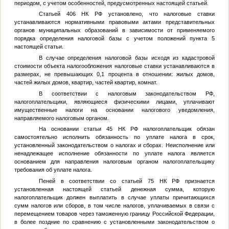
периодом, с учетом особенностей, предусмотренных настоящей статьей.
Статьей 406 НК РФ установлено, что налоговые ставки
устанавливаются нормативными правовыми актами представительных
органов муниципальных образований в зависимости от применяемого
порядка определения налоговой базы с учетом положений пункта 5
настоящей статьи.
В случае определения налоговой базы исходя из кадастровой
стоимости объекта налогообложения налоговые ставки устанавливаются в
размерах, не превышающих 0,1 процента в отношении: жилых домов,
частей жилых домов, квартир, частей квартир, комнат.
В соответствии с налоговым законодательством РФ,
налогоплательщики, являющиеся физическими лицами, уплачивают
имущественные налоги на основании налогового уведомления,
направляемого налоговым органом.
На основании статьи 45 НК РФ налогоплательщик обязан
самостоятельно исполнить обязанность по уплате налога в срок,
установленный законодательством о налогах и сборах. Неисполнение или
ненадлежащее исполнение обязанности по уплате налога является
основанием для направления налоговым органом налогоплательщику
требования об уплате налога.
Пеней в соответствии со статьей 75 НК РФ признается
установленная настоящей статьей денежная сумма, которую
налогоплательщик должен выплатить в случае уплаты причитающихся
сумм налогов или сборов, в том числе налогов, уплачиваемых в связи с
перемещением товаров через таможенную границу Российской Федерации,
в более поздние по сравнению с установленными законодательством о