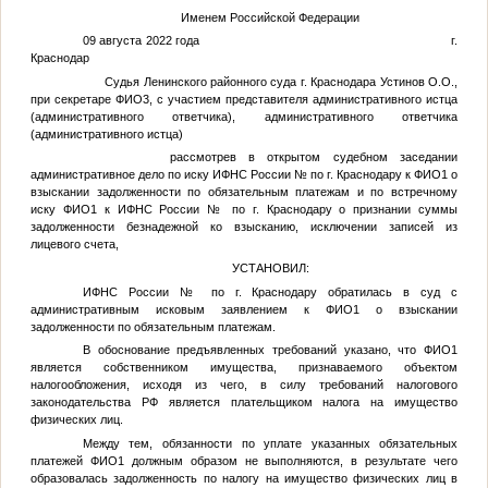
Именем Российской Федерации
09 августа 2022 года г.
Краснодар
Судья Ленинского районного суда г. Краснодара Устинов О.О.,
при секретаре
ФИО3
, с участием представителя административного истца
(административного ответчика), административного ответчика
(административного истца)
рассмотрев в открытом судебном заседании
административное дело по иску ИФНС России
№
по г. Краснодару к
ФИО1
о
взыскании задолженности по обязательным платежам и по встречному
иску
ФИО1
к ИФНС России
№
по г. Краснодару о признании суммы
задолженности безнадежной ко взысканию, исключении записей из
лицевого счета,
УСТАНОВИЛ:
ИФНС России
№
по г. Краснодару обратилась в суд с
административным исковым заявлением к
ФИО1
о взыскании
задолженности по обязательным платежам.
В обоснование предъявленных требований указано, что
ФИО1
является собственником имущества, признаваемого объектом
налогообложения, исходя из чего, в силу требований налогового
законодательства РФ является плательщиком налога на имущество
физических лиц.
Между тем, обязанности по уплате указанных обязательных
платежей
ФИО1
должным образом не выполняются, в результате чего
образовалась задолженность по налогу на имущество физических лиц в