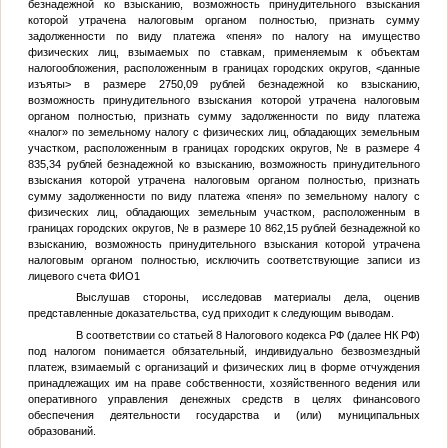
безнадежной ко взысканию, возможность принудительного взыскания
которой утрачена налоговым органом полностью, признать сумму
задолженности по виду платежа «пеня» по налогу на имущество
физических лиц, взымаемых по ставкам, применяемым к объектам
налогообложения, расположенным в границах городских округов,
<данные
изъяты>
в размере 2750,09 рублей безнадежной ко взысканию,
возможность принудительного взыскания которой утрачена налоговым
органом полностью, признать сумму задолженности по виду платежа
«налог» по земельному налогу с физических лиц, обладающих земельным
участком, расположенным в границах городских округов,
№
в размере 4
835,34 рублей безнадежной ко взысканию, возможность принудительного
взыскания которой утрачена налоговым органом полностью, признать
сумму задолженности по виду платежа «пеня» по земельному налогу с
физических лиц, обладающих земельным участком, расположенным в
границах городских округов,
№
в размере 10 862,15 рублей безнадежной ко
взысканию, возможность принудительного взыскания которой утрачена
налоговым органом полностью, исключить соответствующие записи из
лицевого счета
ФИО1
Выслушав стороны, исследовав материалы дела, оценив
представленные доказательства, суд приходит к следующим выводам.
В соответствии со статьей 8 Налогового кодекса РФ (далее НК РФ)
под налогом понимается обязательный, индивидуально безвозмездный
платеж, взимаемый с организаций и физических лиц в форме отчуждения
принадлежащих им на праве собственности, хозяйственного ведения или
оперативного управления денежных средств в целях финансового
обеспечения деятельности государства и (или) муниципальных
образований.