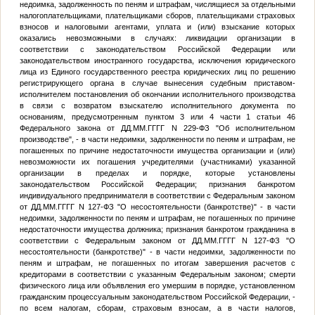
недоимка, задолженность по пеням и штрафам, числящиеся за отдельными
налогоплательщиками, плательщиками сборов, плательщиками страховых
взносов и налоговыми агентами, уплата и (или) взыскание которых
оказались невозможными в случаях: ликвидации организации в
соответствии с законодательством Российской Федерации или
законодательством иностранного государства, исключения юридического
лица из Единого государственного реестра юридических лиц по решению
регистрирующего органа в случае вынесения судебным приставом-
исполнителем постановления об окончании исполнительного производства
в связи с возвратом взыскателю исполнительного документа по
основаниям, предусмотренным пунктом 3 или 4 части 1 статьи 46
Федерального закона от
ДД.ММ.ГГГГ
N 229-ФЗ "Об исполнительном
производстве", - в части недоимки, задолженности по пеням и штрафам, не
погашенных по причине недостаточности имущества организации и (или)
невозможности их погашения учредителями (участниками) указанной
организации в пределах и порядке, которые установлены
законодательством Российской Федерации; признания банкротом
индивидуального предпринимателя в соответствии с Федеральным законом
от
ДД.ММ.ГГГГ
N 127-ФЗ "О несостоятельности (банкротстве)" - в части
недоимки, задолженности по пеням и штрафам, не погашенных по причине
недостаточности имущества должника; признания банкротом гражданина в
соответствии с Федеральным законом от
ДД.ММ.ГГГГ
N 127-ФЗ "О
несостоятельности (банкротстве)" - в части недоимки, задолженности по
пеням и штрафам, не погашенных по итогам завершения расчетов с
кредиторами в соответствии с указанным Федеральным законом; смерти
физического лица или объявления его умершим в порядке, установленном
гражданским процессуальным законодательством Российской Федерации, -
по всем налогам, сборам, страховым взносам, а в части налогов,