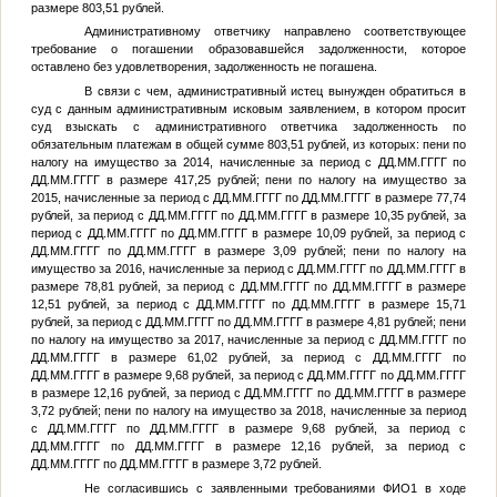
размере 803,51 рублей.
Административному ответчику направлено соответствующее
требование о погашении образовавшейся задолженности, которое
оставлено без удовлетворения, задолженность не погашена.
В связи с чем, административный истец вынужден обратиться в
суд с данным административным исковым заявлением, в котором просит
суд взыскать с административного ответчика задолженность по
обязательным платежам в общей сумме 803,51 рублей, из которых: пени по
налогу на имущество за 2014, начисленные за период с
ДД.ММ.ГГГГ
по
ДД.ММ.ГГГГ
в размере 417,25 рублей; пени по налогу на имущество за
2015, начисленные за период с
ДД.ММ.ГГГГ
по
ДД.ММ.ГГГГ
в размере 77,74
рублей, за период с
ДД.ММ.ГГГГ
по
ДД.ММ.ГГГГ
в размере 10,35 рублей, за
период с
ДД.ММ.ГГГГ
по
ДД.ММ.ГГГГ
в размере 10,09 рублей, за период с
ДД.ММ.ГГГГ
по
ДД.ММ.ГГГГ
в размере 3,09 рублей; пени по налогу на
имущество за 2016, начисленные за период с
ДД.ММ.ГГГГ
по
ДД.ММ.ГГГГ
в
размере 78,81 рублей, за период с
ДД.ММ.ГГГГ
по
ДД.ММ.ГГГГ
в размере
12,51 рублей, за период с
ДД.ММ.ГГГГ
по
ДД.ММ.ГГГГ
в размере 15,71
рублей, за период с
ДД.ММ.ГГГГ
по
ДД.ММ.ГГГГ
в размере 4,81 рублей; пени
по налогу на имущество за 2017, начисленные за период с
ДД.ММ.ГГГГ
по
ДД.ММ.ГГГГ
в размере 61,02 рублей, за период с
ДД.ММ.ГГГГ
по
ДД.ММ.ГГГГ
в размере 9,68 рублей, за период с
ДД.ММ.ГГГГ
по
ДД.ММ.ГГГГ
в размере 12,16 рублей, за период с
ДД.ММ.ГГГГ
по
ДД.ММ.ГГГГ
в размере
3,72 рублей; пени по налогу на имущество за 2018, начисленные за период
с
ДД.ММ.ГГГГ
по
ДД.ММ.ГГГГ
в размере 9,68 рублей, за период с
ДД.ММ.ГГГГ
по
ДД.ММ.ГГГГ
в размере 12,16 рублей, за период с
ДД.ММ.ГГГГ
по
ДД.ММ.ГГГГ
в размере 3,72 рублей.
Не согласившись с заявленными требованиями
ФИО1
в ходе