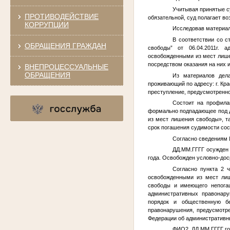
Учитывая принятые с
ПРОТИВОДЕЙСТВИЕ
обязательной, суд полагает в
КОРРУПЦИИ
Исследовав материал
В соответствии со 
ОБРАЩЕНИЯ ГРАЖДАН
свободы” от 06.04.2011г. 
освобожденными из мест лише
посредством оказания на них 
ВНЕПРОЦЕССУАЛЬНЫЕ
ОБРАЩЕНИЯ
Из материалов дел
проживающий по адресу: г. Кр
преступление, предусмотренное
Состоит на профила
формально подпадающее под д
из мест лишения свободы», та
срок погашения судимости сост
Согласно сведениям
ДД.ММ.ГГГГ
осужден 
года. Освобожден условно-дос
Согласно пункта 2 
освобожденными из мест лиш
свободы и имеющего непогаш
административных правонару
порядок и общественную бе
правонарушения, предусмотрен
Федерации об административн
ФИО2
,
ДД.ММ.ГГГГ
го