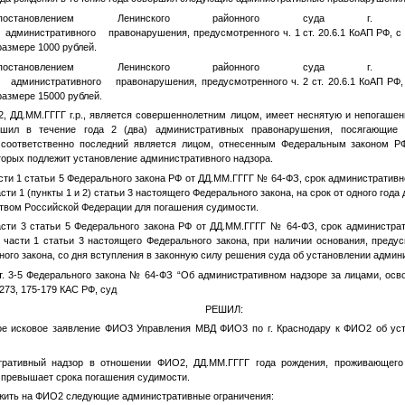
ановлением Ленинского районного суда г. Кр
нистративного правонарушения, предусмотренного ч. 1 ст. 20.6.1 КоАП РФ, с н
азмере 1000 рублей.
ановлением Ленинского районного суда г. Кр
нистративного правонарушения, предусмотренного ч. 2 ст. 20.6.1 КоАП РФ, и
азмере 15000 рублей.
2
,
ДД.ММ.ГГГГ
г.р., является совершеннолетним лицом, имеет неснятую и непогаше
ершил в течение года 2 (два) административных правонарушения, посягающие
 соответственно последний является лицом, отнесенным Федеральным законом 
оторых подлежит установление административного надзора.
сти 1 статьи 5 Федерального закона РФ от
ДД.ММ.ГГГГ
№ 64-ФЗ, срок административно
ти 1 (пункты 1 и 2) статьи 3 настоящего Федерального закона, на срок от одного года 
ством Российской Федерации для погашения судимости.
асти 3 статьи 5 Федерального закона РФ от
ДД.ММ.ГГГГ
№ 64-ФЗ, срок администрат
 части 1 статьи 3 настоящего Федерального закона, при наличии основания, преду
ного закона, со дня вступления в законную силу решения суда об установлении админ
ст. 3-5 Федерального закона № 64-ФЗ “Об административном надзоре за лицами, ос
. 273, 175-179 КАС РФ, суд
РЕШИЛ:
 исковое заявление
ФИО3
Управления МВД
ФИО3
по г. Краснодару к
ФИО2
об уст
тративный надзор в отношении
ФИО2
,
ДД.ММ.ГГГГ
года рождения, проживающего 
 не превышает срока погашения судимости.
жить на
ФИО2
следующие административные ограничения: