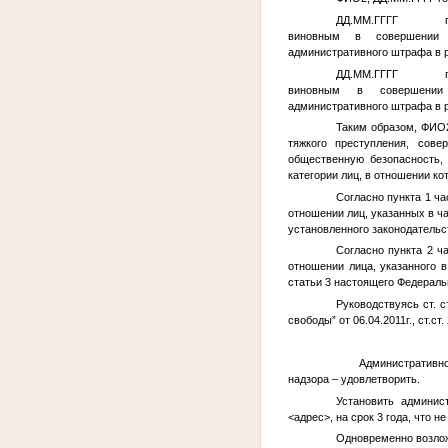
ДД.ММ.ГГГГ
пост
виновным в совершении адми
административного штрафа в р
ДД.ММ.ГГГГ
пост
виновным в совершении адми
административного штрафа в р
Таким образом,
ФИО
тяжкого преступления, сов
общественную безопасность,
категории лиц, в отношении к
Согласно пункта 1 ча
отношении лиц, указанных в час
установленного законодатель
Согласно пункта 2 ч
отношении лица, указанного в
статьи 3 настоящего Федераль
Руководствуясь ст. 
свободы” от 06.04.2011г., ст.ст
Административное
надзора – удовлетворить.
Установить админис
<адрес>
, на срок 3 года, что
Одновременно возло