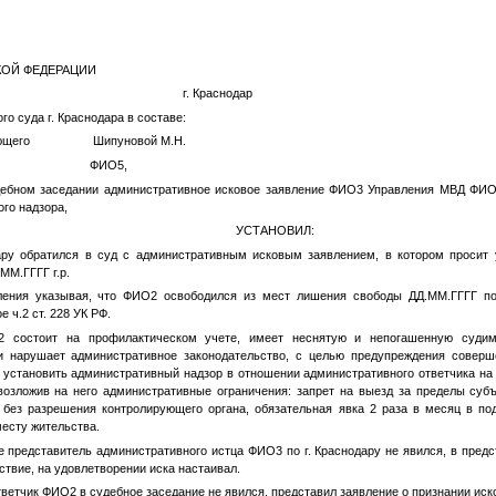
ОЙ ФЕДЕРАЦИИ
2022 г. г. Краснодар
 суда г. Краснодара в составе:
вующего Шипуновой М.Н.
ретаре
ФИО5
,
ном заседании административное исковое заявление
ФИО3
Управления МВД
ФИО
го надзора,
УСТАНОВИЛ:
ару обратился в суд с административным исковым заявлением, в котором просит 
.ММ.ГГГГ
г.р.
ления указывая, что
ФИО2
освободился из мест лишения свободы
ДД.ММ.ГГГГ
по
 ч.2 ст. 228 УК РФ.
2
состоит на профилактическом учете, имеет неснятую и непогашенную судим
ки нарушает административное законодательство, с целью предупреждения соверш
т установить административный надзор в отношении административного ответчика на 
возложив на него административные ограничения: запрет на выезд за пределы суб
, без разрешения контролирующего органа, обязательная явка 2 раза в месяц в п
есту жительства.
е представитель административного истца
ФИО3
по г. Краснодару не явился, в пред
ствие, на удовлетворении иска настаивал.
тветчик
ФИО2
в судебное заседание не явился, представил заявление о признании иск