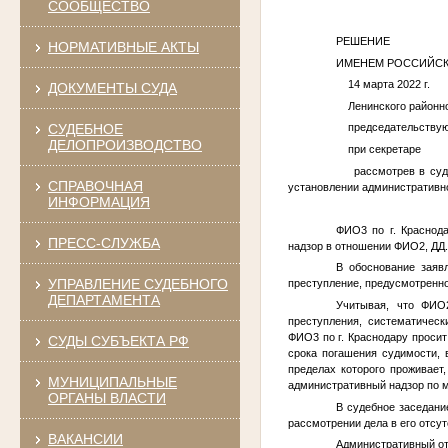
СООБЩЕСТВО
РЕШЕНИЕ
НОРМАТИВНЫЕ АКТЫ
ИМЕНЕМ РОССИЙСК
14 марта 
ДОКУМЕНТЫ СУДА
Ленинского районного
СУДЕБНОЕ
председательст
ДЕЛОПРОИЗВОДСТВО
при сек
рассмотрев в судеб
СПРАВОЧНАЯ
установлении административно
ИНФОРМАЦИЯ
ФИО3
по г. Краснод
ПРЕСС-СЛУЖБА
надзор в отношении
ФИО2
,
ДД
В обоснование заяв
УПРАВЛЕНИЕ СУДЕБНОГО
преступление, предусмотренное
ДЕПАРТАМЕНТА
Учитывая, что
ФИО
преступления, систематичес
ФИО3
по г. Краснодару проси
СУДЫ СУБЪЕКТА РФ
срока погашения судимости, 
пределах которого проживает
МУНИЦИПАЛЬНЫЕ
административный надзор по м
ОРГАНЫ ВЛАСТИ
В судебное заседани
рассмотрении дела в его отсут
ВАКАНСИИ
Административный о