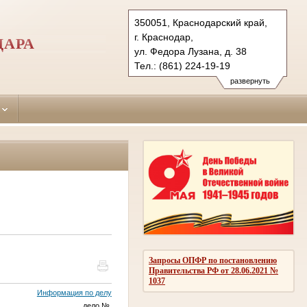
350051, Краснодарский край,
г. Краснодар,
ДАРА
ул. Федора Лузана, д. 38
Тел.: (861) 224-19-19
krasnodar-leninsky.krd@sudrf.ru
развернуть
Запросы ОПФР по постановлению
Правительства РФ от 28.06.2021 №
1037
Информация по делу
дело
№