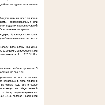
удебное заседание не признана
вобожденными из мест лишения
лицами, освобождаемыми или
ений и других правонарушений
общественных интересов.
одара, Краснодарского края,
е отбывал наказание за тяжкое
городу Краснодару, как лицо,
е за лицами, освобождёнными
мотренное ч. 2 ст. 228 УК РФ,
к лишению свободы сроком на 3
вобождения окончен.
ативном надзоре за лицами,
ое наказание в виде лишения
ние одного года два и более
 посягающих на общественный
, и (или) административных
тьей 12.26 Кодекса Российской
: