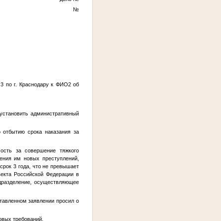
№
3
по г. Краснодару к
ФИО2
об
установить административный
 отбытию срока наказания за
ость за совершение тяжкого
ения им новых преступлений,
срок 3 года, что не превышает
ъекта Российской Федерации в
одразделение, осуществляющее
ставленном заявлении просил о
овых требований.