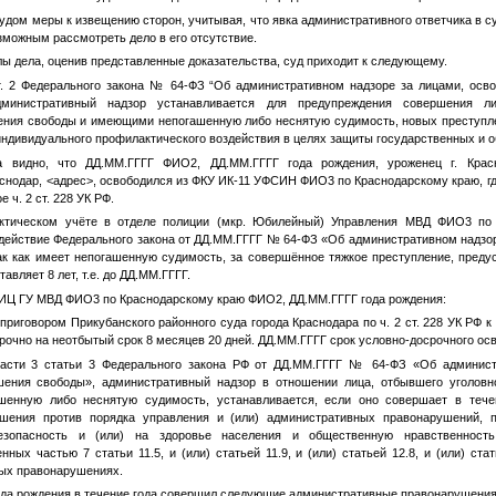
удом меры к извещению сторон, учитывая, что явка административного ответчика в с
озможным рассмотреть дело в его отсутствие.
ы дела, оценив представленные доказательства, суд приходит к следующему.
ст. 2 Федерального закона № 64-ФЗ “Об административном надзоре за лицами, ос
административный надзор устанавливается для предупреждения совершения 
ния свободы и имеющими непогашенную либо неснятую судимость, новых преступл
индивидуального профилактического воздействия в целях защиты государственных и 
а видно, что
ДД.ММ.ГГГГ
ФИО2
,
ДД.ММ.ГГГГ
года рождения, уроженец г. Красн
аснодар,
<адрес>
, освободился из ФКУ ИК-11 УФСИН
ФИО3
по Краснодарскому краю, гд
 ч. 2 ст. 228 УК РФ.
ктическом учёте в отделе полиции (мкр. Юбилейный) Управления МВД
ФИО3
по 
ействие Федерального закона от
ДД.ММ.ГГГГ
№ 64-ФЗ «Об административном надзор
к как имеет непогашенную судимость, за совершённое тяжкое преступление, предус
авляет 8 лет, т.е. до
ДД.ММ.ГГГГ
.
 ИЦ ГУ МВД
ФИО3
по Краснодарскому краю
ФИО2
,
ДД.ММ.ГГГГ
года рождения:
приговором Прикубанского районного суда города Краснодара по ч. 2 ст. 228 УК РФ 
рочно на неотбытый срок 8 месяцев 20 дней.
ДД.ММ.ГГГГ
срок условно-досрочного ос
части 3 статьи 3 Федерального закона РФ от
ДД.ММ.ГГГГ
№ 64-ФЗ «Об администр
ения свободы», административный надзор в отношении лица, отбывшего уголовн
енную либо неснятую судимость, устанавливается, если оно совершает в тече
шения против порядка управления и (или) административных правонарушений,
зопасность и (или) на здоровье населения и общественную нравственность
ных частью 7 статьи 11.5, и (или) статьей 11.9, и (или) статьей 12.8, и (или) ста
ых правонарушениях.
да рождения в течение года совершил следующие административные правонарушения