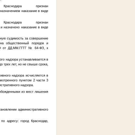
аснодара признан
азначением наказание в виде
аснодара признан
 назначено наказание в виде
нную судимость за совершение
 на общественный порядок и
РФ от
ДД.ММ.ГГГГ
№ 64-ФЗ, к
го надзора устанавливается в
до трех лет, но не свыше срока,
ивного надзора исчисляется в
смотренного пунктом 2 части 3
истративного надзора.
вобожденными из мест лишения
ановлении административного
по адресу: город Краснодар,