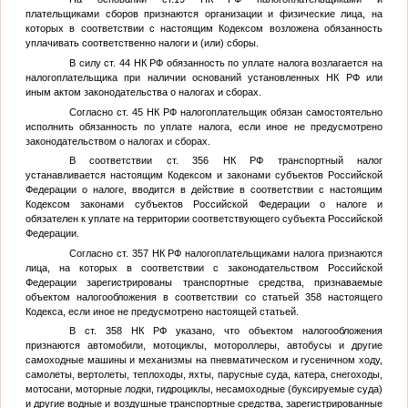
плательщиками сборов признаются организации и физические лица, на
которых в соответствии с настоящим Кодексом возложена обязанность
уплачивать соответственно налоги и (или) сборы.
В силу ст. 44 НК РФ обязанность по уплате налога возлагается на
налогоплательщика при наличии оснований установленных НК РФ или
иным актом законодательства о налогах и сборах.
Согласно ст. 45 НК РФ налогоплательщик обязан самостоятельно
исполнить обязанность по уплате налога, если иное не предусмотрено
законодательством о налогах и сборах.
В соответствии ст. 356 НК РФ транспортный налог
устанавливается настоящим Кодексом и законами субъектов Российской
Федерации о налоге, вводится в действие в соответствии с настоящим
Кодексом законами субъектов Российской Федерации о налоге и
обязателен к уплате на территории соответствующего субъекта Российской
Федерации.
Согласно ст. 357 НК РФ налогоплательщиками налога признаются
лица, на которых в соответствии с законодательством Российской
Федерации зарегистрированы транспортные средства, признаваемые
объектом налогообложения в соответствии со статьей 358 настоящего
Кодекса, если иное не предусмотрено настоящей статьей.
В ст. 358 НК РФ указано, что объектом налогообложения
признаются автомобили, мотоциклы, мотороллеры, автобусы и другие
самоходные машины и механизмы на пневматическом и гусеничном ходу,
самолеты, вертолеты, теплоходы, яхты, парусные суда, катера, снегоходы,
мотосани, моторные лодки, гидроциклы, несамоходные (буксируемые суда)
и другие водные и воздушные транспортные средства, зарегистрированные