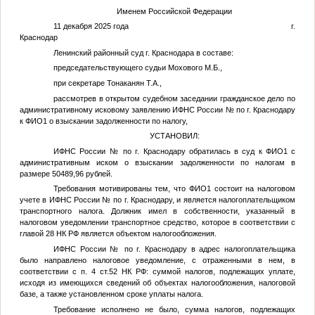
Именем Российской Федерации
11 декабря 2025 года г.
Краснодар
Ленинский районный суд г. Краснодара в составе:
председательствующего судьи Мохового М.Б.,
при секретаре Тонаканян Т.А.,
рассмотрев в открытом судебном заседании гражданское дело по
административному исковому заявлению ИФНС России
№
по г. Краснодару
к
ФИО1
о взыскании задолженности по налогу,
УСТАНОВИЛ:
ИФНС России
№
по г. Краснодару обратилась в суд к
ФИО1
с
административным иском о взыскании задолженности по налогам в
размере 50489,96 рублей.
Требования мотивированы тем, что
ФИО1
состоит на налоговом
учете в ИФНС России
№
по г. Краснодару, и является налогоплательщиком
транспортного налога. Должник имел в собственности, указанный в
налоговом уведомлении транспортное средство, которое в соответствии с
главой 28 НК РФ является объектом налогообложения.
ИФНС России
№
по г. Краснодару в адрес налогоплательщика
было направлено налоговое уведомление, с отраженными в нем, в
соответствии с п. 4 ст.52 НК РФ: суммой налогов, подлежащих уплате,
исходя из имеющихся сведений об объектах налогообложения, налоговой
базе, а также установленном сроке уплаты налога.
Требование исполнено не было, сумма налогов, подлежащих