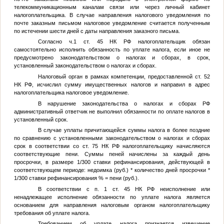
телекоммуникационным каналам связи или через личный кабинет
налогоплательщика. В случае направления налогового уведомления по
почте заказным письмом налоговое уведомление считается полученным
по истечении шести дней с даты направления заказного письма.
Согласно ч.1 ст. 45 НК РФ налогоплательщик обязан
самостоятельно исполнить обязанность по уплате налога, если иное не
предусмотрено законодательством о налогах и сборах, в срок,
установленный законодательством о налогах и сборах.
Налоговый орган в рамках компетенции, предоставленной ст. 52
НК РФ, исчислил сумму имущественных налогов и направил в адрес
налогоплательщика налоговое уведомление.
В нарушение законодательства о налогах и сборах РФ
административный ответчик не выполнил обязанности по оплате налогов в
установленный срок.
В случае уплаты причитающейся суммы налога в более поздние
по сравнению с установленными законодательством о налогах и сборах
срок в соответствии со ст. 75 НК РФ налогоплательщику начисляются
соответствующие пени. Суммы пеней начислены за каждый день
просрочки, в размере 1/300 ставки рефинансирования, действующей в
соответствующем периоде: недоимка (руб.) * количество дней просрочки *
1/300 ставки рефинансирования % = пени (руб.).
В соответствии с п. 1 ст. 45 НК РФ неисполнение или
ненадлежащее исполнение обязанности по уплате налога является
основанием для направления налоговым органом налогоплательщику
требования об уплате налога.
Требованием об уплате налога признается извещение