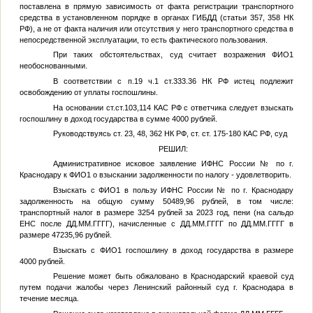
поставлена в прямую зависимость от факта регистрации транспортного
средства в установленном порядке в органах ГИБДД (статьи 357, 358 НК
РФ), а не от факта наличия или отсутствия у него транспортного средства в
непосредственной эксплуатации, то есть фактического пользования.
При таких обстоятельствах, суд считает возражения
ФИО1
необоснованными.
В соответствии с п.19 ч.1 ст.333.36 НК РФ истец подлежит
освобождению от уплаты госпошлины.
На основании ст.ст.103,114 КАС РФ с ответчика следует взыскать
госпошлину в доход государства в сумме 4000 рублей.
Руководствуясь ст. 23, 48, 362 НК РФ, ст. ст. 175-180 КАС РФ, суд
РЕШИЛ:
Административное исковое заявление ИФНС России
№
по г.
Краснодару к
ФИО1
о взыскании задолженности по налогу - удовлетворить.
Взыскать с
ФИО1
в пользу ИФНС России
№
по г. Краснодару
задолженность на общую сумму 50489,96 рублей, в том числе:
транспортный налог в размере 3254 рублей за 2023 год, пени (на сальдо
ЕНС после
ДД.ММ.ГГГГ
), начисленные с
ДД.ММ.ГГГГ
по
ДД.ММ.ГГГГ
в
размере 47235,96 рублей.
Взыскать с
ФИО1
госпошлину в доход государства в размере
4000 рублей.
Решение может быть обжаловано в Краснодарский краевой суд
путем подачи жалобы через Ленинский районный суд г. Краснодара в
течение месяца.