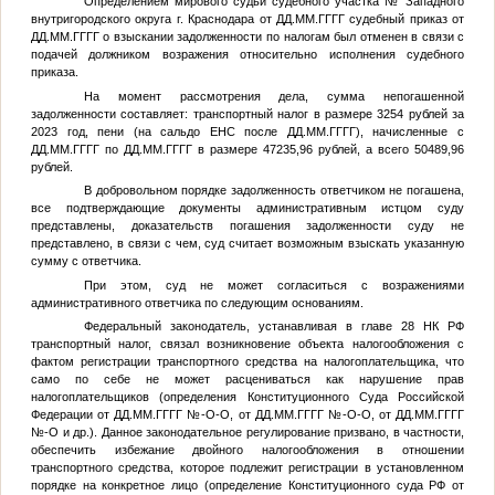
Определением мирового судьи судебного участка
№
Западного
внутригородского округа г. Краснодара от
ДД.ММ.ГГГГ
судебный приказ от
ДД.ММ.ГГГГ
о взыскании задолженности по налогам был отменен в связи с
подачей должником возражения относительно исполнения судебного
приказа.
На момент рассмотрения дела, сумма непогашенной
задолженности составляет: транспортный налог в размере 3254 рублей за
2023 год, пени (на сальдо ЕНС после
ДД.ММ.ГГГГ
), начисленные с
ДД.ММ.ГГГГ
по
ДД.ММ.ГГГГ
в размере 47235,96 рублей, а всего 50489,96
рублей.
В добровольном порядке задолженность ответчиком не погашена,
все подтверждающие документы административным истцом суду
представлены, доказательств погашения задолженности суду не
представлено, в связи с чем, суд считает возможным взыскать указанную
сумму с ответчика.
При этом, суд не может согласиться с возражениями
административного ответчика по следующим основаниям.
Федеральный законодатель, устанавливая в главе 28 НК РФ
транспортный налог, связал возникновение объекта налогообложения с
фактом регистрации транспортного средства на налогоплательщика, что
само по себе не может расцениваться как нарушение прав
налогоплательщиков (определения Конституционного Суда Российской
Федерации от
ДД.ММ.ГГГГ
№
-О-О, от
ДД.ММ.ГГГГ
№
-О-О, от
ДД.ММ.ГГГГ
№
-О и др.). Данное законодательное регулирование призвано, в частности,
обеспечить избежание двойного налогообложения в отношении
транспортного средства, которое подлежит регистрации в установленном
порядке на конкретное лицо (определение Конституционного суда РФ от