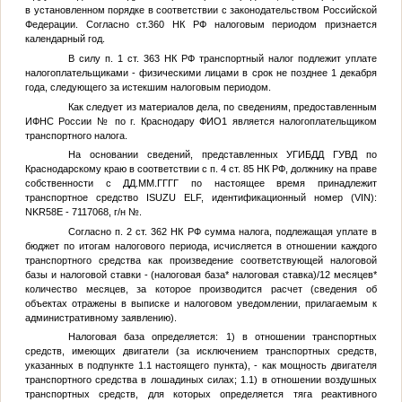
в установленном порядке в соответствии с законодательством Российской
Федерации. Согласно ст.360 НК РФ налоговым периодом признается
календарный год.
В силу п. 1 ст. 363 НК РФ транспортный налог подлежит уплате
налогоплательщиками - физическими лицами в срок не позднее 1 декабря
года, следующего за истекшим налоговым периодом.
Как следует из материалов дела, по сведениям, предоставленным
ИФНС России
№
по г. Краснодару
ФИО1
является налогоплательщиком
транспортного налога.
На основании сведений, представленных УГИБДД ГУВД по
Краснодарскому краю в соответствии с п. 4 ст. 85 НК РФ, должнику на праве
собственности с
ДД.ММ.ГГГГ
по настоящее время принадлежит
транспортное средство ISUZU ELF, идентификационный номер (VIN):
NKR58E - 7117068, г/н
№
.
Согласно п. 2 ст. 362 НК РФ сумма налога, подлежащая уплате в
бюджет по итогам налогового периода, исчисляется в отношении каждого
транспортного средства как произведение соответствующей налоговой
базы и налоговой ставки - (налоговая база* налоговая ставка)/12 месяцев*
количество месяцев, за которое производится расчет (сведения об
объектах отражены в выписке и налоговом уведомлении, прилагаемым к
административному заявлению).
Налоговая база определяется: 1) в отношении транспортных
средств, имеющих двигатели (за исключением транспортных средств,
указанных в подпункте 1.1 настоящего пункта), - как мощность двигателя
транспортного средства в лошадиных силах; 1.1) в отношении воздушных
транспортных средств, для которых определяется тяга реактивного