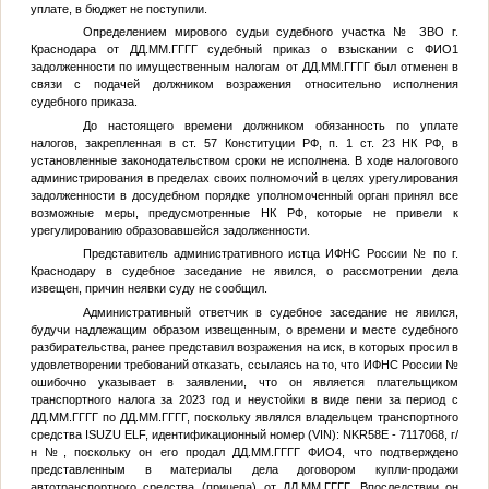
уплате, в бюджет не поступили.
Определением мирового судьи судебного участка
№
ЗВО г.
Краснодара от
ДД.ММ.ГГГГ
судебный приказ о взыскании с
ФИО1
задолженности по имущественным налогам от
ДД.ММ.ГГГГ
был отменен в
связи с подачей должником возражения относительно исполнения
судебного приказа.
До настоящего времени должником обязанность по уплате
налогов, закрепленная в ст. 57 Конституции РФ, п. 1 ст. 23 НК РФ, в
установленные законодательством сроки не исполнена. В ходе налогового
администрирования в пределах своих полномочий в целях урегулирования
задолженности в досудебном порядке уполномоченный орган принял все
возможные меры, предусмотренные НК РФ, которые не привели к
урегулированию образовавшейся задолженности.
Представитель административного истца ИФНС России
№
по г.
Краснодару в судебное заседание не явился, о рассмотрении дела
извещен, причин неявки суду не сообщил.
Административный ответчик в судебное заседание не явился,
будучи надлежащим образом извещенным, о времени и месте судебного
разбирательства, ранее представил возражения на иск, в которых просил в
удовлетворении требований отказать, ссылаясь на то, что ИФНС России
№
ошибочно указывает в заявлении, что он является плательщиком
транспортного налога за 2023 год и неустойки в виде пени за период с
ДД.ММ.ГГГГ
по
ДД.ММ.ГГГГ
, поскольку являлся владельцем транспортного
средства ISUZU ELF, идентификационный номер (VIN): NKR58E - 7117068, г/
н
№
, поскольку он его продал
ДД.ММ.ГГГГ
ФИО4
, что подтверждено
представленным в материалы дела договором купли-продажи
автотранспортного средства (прицепа) от
ДД.ММ.ГГГГ
. Впоследствии он