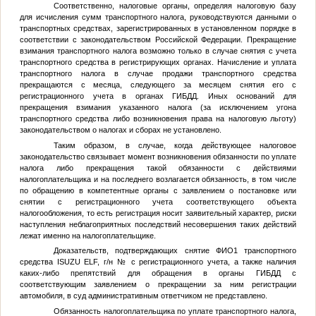
Соответственно, налоговые органы, определяя налоговую базу
для исчисления сумм транспортного налога, руководствуются данными о
транспортных средствах, зарегистрированных в установленном порядке в
соответствии с законодательством Российской Федерации. Прекращение
взимания транспортного налога возможно только в случае снятия с учета
транспортного средства в регистрирующих органах. Начисление и уплата
транспортного налога в случае продажи транспортного средства
прекращаются с месяца, следующего за месяцем снятия его с
регистрационного учета в органах ГИБДД. Иных оснований для
прекращения взимания указанного налога (за исключением угона
транспортного средства либо возникновения права на налоговую льготу)
законодательством о налогах и сборах не установлено.
Таким образом, в случае, когда действующее налоговое
законодательство связывает момент возникновения обязанности по уплате
налога либо прекращения такой обязанности с действиями
налогоплательщика и на последнего возлагается обязанность, в том числе
по обращению в компетентные органы с заявлением о постановке или
снятии с регистрационного учета соответствующего объекта
налогообложения, то есть регистрация носит заявительный характер, риски
наступления неблагоприятных последствий несовершения таких действий
лежат именно на налогоплательщике.
Доказательств, подтверждающих снятие
ФИО1
транспортного
средства ISUZU ELF, г/н
№
с регистрационного учета, а также наличия
каких-либо препятствий для обращения в органы ГИБДД с
соответствующим заявлением о прекращении за ним регистрации
автомобиля, в суд административным ответчиком не представлено.
Обязанность налогоплательщика по уплате транспортного налога,