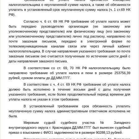
налогоплательщика о неуплаченной сумме налога, а также об обязанности
уплатить в установленный срок неуплаченную сумму налога (ч. 1 ст.69 НК
РФ).
Согласно ч. 6 ст. 69 НК РФ требование об уплате налога может
быть передано руководителю организации (ее законному или
уполномоченному представителю) или физическому лицу (его законному
или уполномоченному представителю) лично под расписку, направлено по
почте заказным письмом, передано в электронной форме по
телекоммуникационным каналам связи или через личный кабинет
налогоплательщика. В случае направления указанного требования по почте
заказным письмом оно считается полученным по истечении шести дней с
даты направления заказного письма.
В соответствии со ст. 69, 70 НК РФ налогоплательщику было
направлено требование об уплате налога и пени в размере 253756,39
рублей, сроком оплаты до
ДД.ММ.ГГГГ
.
В соответствии с ч. 4 ст. 69 НК РФ требование об уплате налога
должно быть исполнено в течение восьми дней с даты получения
указанного требования, если более продолжительный период времени для
уплаты налога не указан в этом требовании.
В установленный требованием срок обязанность уплатить
неуплаченную сумму налога административным ответчиком исполнена не
была.
Мировым судьей судебного участка
№
Западного
внутригородского округа г. Краснодара
ДД.ММ.ГГГГ
был вынесен судебный
приказ о взыскании с
ФИО1
задолженности в размере 90288,13 рублей.