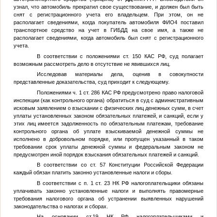
узнал, что автомобиль прекратил свое существование, и должен был быть
снят с регистрационного учета его владельцем. При этом, он не
располагает сведениями, когда покупатель автомобиля
ФИО4
поставил
транспортное средство на учет в ГИБДД на свое имя, а также не
располагает сведениями, когда автомобиль был снят с регистрационного
учета.
В соответствии с положениями ст. 150 КАС РФ, суд полагает
возможным рассмотреть дело в отсутствие не явившихся лиц.
Исследовав материалы дела, оценив в совокупности
представленные доказательства, суд приходит к следующему.
Положениями ч. 1 ст. 286 КАС РФ предусмотрено право налоговой
инспекции (как контрольного органа) обратиться в суд с административным
исковым заявлением о взыскании с физических лиц денежных сумм, в счет
уплаты установленных законом обязательных платежей, и санкций, если у
этих лиц имеется задолженность по обязательным платежам, требование
контрольного органа об уплате взыскиваемой денежной суммы не
исполнено в добровольном порядке, или пропущен указанный в таком
требовании срок уплаты денежной суммы и федеральным законом не
предусмотрен иной порядок взыскания обязательных платежей и санкций.
В соответствии со ст. 57 Конституции Российской Федерации
каждый обязан платить законно установленные налоги и сборы.
В соответствии с п. 1 ст. 23 НК РФ налогоплательщики обязаны
уплачивать законно установленные налоги и выполнять правомерные
требования налогового органа об устранении выявленных нарушений
законодательства о налогах и сборах.
На основании ст.19 НК РФ налогоплательщиками и