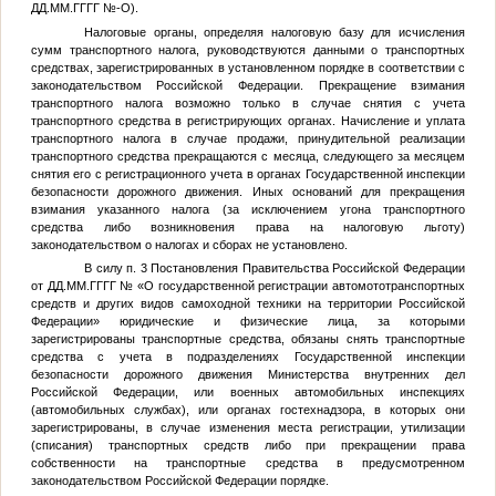
ДД.ММ.ГГГГ
№
-О).
Налоговые органы, определяя налоговую базу для исчисления
сумм транспортного налога, руководствуются данными о транспортных
средствах, зарегистрированных в установленном порядке в соответствии с
законодательством Российской Федерации. Прекращение взимания
транспортного налога возможно только в случае снятия с учета
транспортного средства в регистрирующих органах. Начисление и уплата
транспортного налога в случае продажи, принудительной реализации
транспортного средства прекращаются с месяца, следующего за месяцем
снятия его с регистрационного учета в органах Государственной инспекции
безопасности дорожного движения. Иных оснований для прекращения
взимания указанного налога (за исключением угона транспортного
средства либо возникновения права на налоговую льготу)
законодательством о налогах и сборах не установлено.
В силу п. 3 Постановления Правительства Российской Федерации
от
ДД.ММ.ГГГГ
№
«О государственной регистрации автомототранспортных
средств и других видов самоходной техники на территории Российской
Федерации» юридические и физические лица, за которыми
зарегистрированы транспортные средства, обязаны снять транспортные
средства с учета в подразделениях Государственной инспекции
безопасности дорожного движения Министерства внутренних дел
Российской Федерации, или военных автомобильных инспекциях
(автомобильных службах), или органах гостехнадзора, в которых они
зарегистрированы, в случае изменения места регистрации, утилизации
(списания) транспортных средств либо при прекращении права
собственности на транспортные средства в предусмотренном
законодательством Российской Федерации порядке.