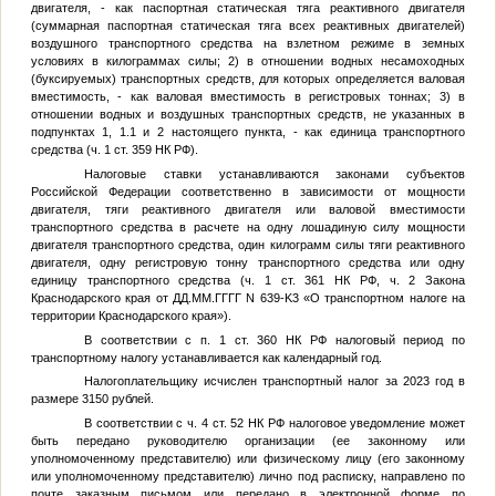
двигателя, - как паспортная статическая тяга реактивного двигателя
(суммарная паспортная статическая тяга всех реактивных двигателей)
воздушного транспортного средства на взлетном режиме в земных
условиях в килограммах силы; 2) в отношении водных несамоходных
(буксируемых) транспортных средств, для которых определяется валовая
вместимость, - как валовая вместимость в регистровых тоннах; 3) в
отношении водных и воздушных транспортных средств, не указанных в
подпунктах 1, 1.1 и 2 настоящего пункта, - как единица транспортного
средства (ч. 1 ст. 359 НК РФ).
Налоговые ставки устанавливаются законами субъектов
Российской Федерации соответственно в зависимости от мощности
двигателя, тяги реактивного двигателя или валовой вместимости
транспортного средства в расчете на одну лошадиную силу мощности
двигателя транспортного средства, один килограмм силы тяги реактивного
двигателя, одну регистровую тонну транспортного средства или одну
единицу транспортного средства (ч. 1 ст. 361 НК РФ, ч. 2 Закона
Краснодарского края от
ДД.ММ.ГГГГ
N 639-K3 «О транспортном налоге на
территории Краснодарского края»).
В соответствии с п. 1 ст. 360 НК РФ налоговый период по
транспортному налогу устанавливается как календарный год.
Налогоплательщику исчислен транспортный налог за 2023 год в
размере 3150 рублей.
В соответствии с ч. 4 ст. 52 НК РФ налоговое уведомление может
быть передано руководителю организации (ее законному или
уполномоченному представителю) или физическому лицу (его законному
или уполномоченному представителю) лично под расписку, направлено по
почте заказным письмом или передано в электронной форме по