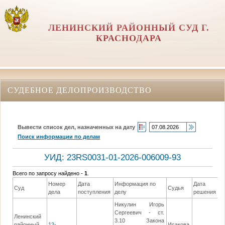
ЛЕНИНСКИЙ РАЙОННЫЙ СУД Г.
КРАСНОДАРА
СУДЕБНОЕ ДЕЛОПРОИЗВОДСТВО
Вывести список дел, назначенных на дату
Поиск информации по делам
УИД: 23RS0031-01-2026-006009-93
Всего по запросу найдено -
1
.
Номер
Дата
Информация по
Дата
Суд
Судья
дела
поступления
делу
решения
Никулин Игорь
Сергеевич - ст.
Ленинский
3.10 Закона
районный
12-
Исакова