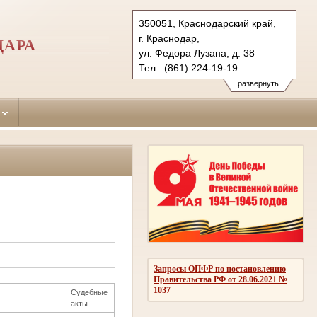
350051, Краснодарский край,
г. Краснодар,
ДАРА
ул. Федора Лузана, д. 38
Тел.: (861) 224-19-19
krasnodar-leninsky.krd@sudrf.ru
развернуть
Запросы ОПФР по постановлению
Правительства РФ от 28.06.2021 №
1037
Судебные
акты