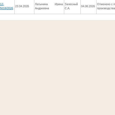
12-
Латынина Ирина
Залесный
Отменено с 
23.04.2026
04.06.2026
5018/2026
Андреевна
С.А.
производств