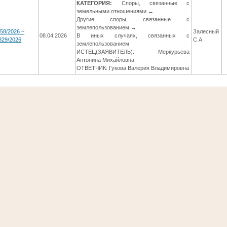
КАТЕГОРИЯ:
Споры, связанные с
земельными отношениями →
Другие споры, связанные с
землепользованием →
58/2026 ~
Залесный
08.04.2026
В иных случаях, связанных с
829/2026
С.А.
землепользованием
ИСТЕЦ(ЗАЯВИТЕЛЬ): Меркурьева
Антонина Михайловна
ОТВЕТЧИК: Гукова Валерия Владимировна