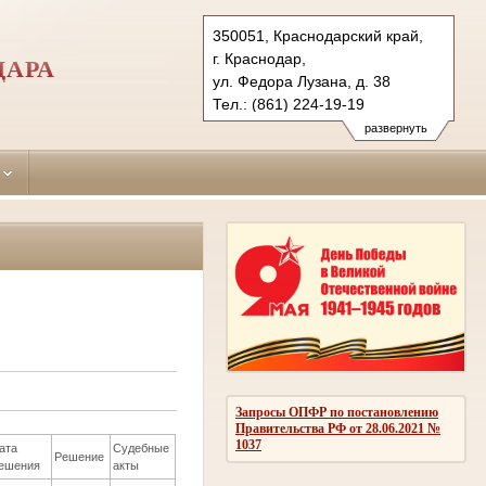
350051, Краснодарский край,
г. Краснодар,
ДАРА
ул. Федора Лузана, д. 38
Тел.: (861) 224-19-19
krasnodar-leninsky.krd@sudrf.ru
развернуть
Запросы ОПФР по постановлению
Правительства РФ от 28.06.2021 №
1037
ата
Судебные
Решение
ешения
акты