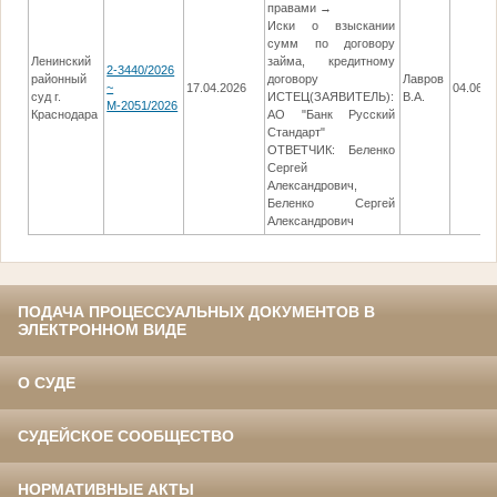
правами →
Иски о взыскании
сумм по договору
Ленинский
займа, кредитному
2-3440/2026
районный
договору
Лавров
~
17.04.2026
04.06.2
суд г.
ИСТЕЦ(ЗАЯВИТЕЛЬ):
В.А.
М-2051/2026
Краснодара
АО "Банк Русский
Стандарт"
ОТВЕТЧИК: Беленко
Сергей
Александрович,
Беленко Сергей
Александрович
ПОДАЧА ПРОЦЕССУАЛЬНЫХ ДОКУМЕНТОВ В
ЭЛЕКТРОННОМ ВИДЕ
О СУДЕ
СУДЕЙСКОЕ СООБЩЕСТВО
НОРМАТИВНЫЕ АКТЫ