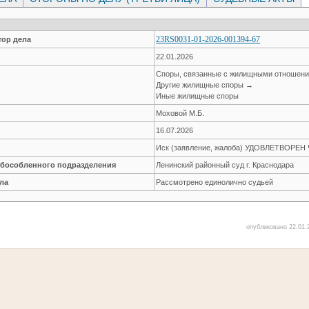
23RS0031-01-2026-001394-67
ор дела
22.01.2026
Споры, связанные с жилищными отношен
Другие жилищные споры →
Иные жилищные споры
Моховой М.Б.
16.07.2026
Иск (заявление, жалоба) УДОВЛЕТВОРЕ
обособленного подразделения
Ленинский районный суд г. Краснодара
ла
Рассмотрено единолично судьей
опубликовано 22.01.2