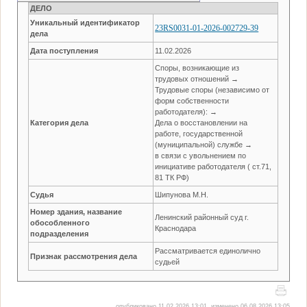
ДЕЛО
Уникальный идентификатор
23RS0031-01-2026-002729-39
дела
Дата поступления
11.02.2026
Споры, возникающие из
трудовых отношений →
Трудовые споры (независимо от
форм собственности
работодателя): →
Категория дела
Дела о восстановлении на
работе, государственной
(муниципальной) службе →
в связи с увольнением по
инициативе работодателя ( ст.71,
81 ТК РФ)
Судья
Шипунова М.Н.
Номер здания, название
Ленинский районный суд г.
обособленного
Краснодара
подразделения
Рассматривается единолично
Признак рассмотрения дела
судьей
опубликовано 11.02.2026 13:01, изменено 06.08.2026 13:05