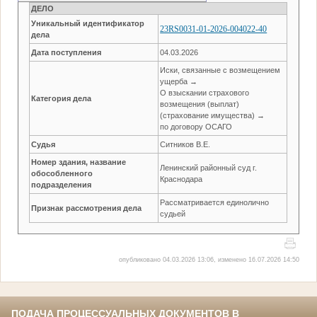
ДЕЛО
Уникальный идентификатор
23RS0031-01-2026-004022-40
дела
Дата поступления
04.03.2026
Иски, связанные с возмещением
ущерба →
О взыскании страхового
Категория дела
возмещения (выплат)
(страхование имущества) →
по договору ОСАГО
Судья
Ситников В.Е.
Номер здания, название
Ленинский районный суд г.
обособленного
Краснодара
подразделения
Рассматривается единолично
Признак рассмотрения дела
судьей
опубликовано 04.03.2026 13:06, изменено 16.07.2026 14:50
ПОДАЧА ПРОЦЕССУАЛЬНЫХ ДОКУМЕНТОВ В