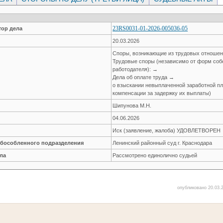
23RS0031-01-2026-005036-05
ор дела
20.03.2026
Споры, возникающие из трудовых отноше
Трудовые споры (независимо от форм соб
работодателя): →
Дела об оплате труда →
о взыскании невыплаченной заработной пла
компенсации за задержку их выплаты)
Шипунова М.Н.
04.06.2026
Иск (заявление, жалоба) УДОВЛЕТВОРЕН
обособленного подразделения
Ленинский районный суд г. Краснодара
ла
Рассмотрено единолично судьей
опубликовано 20.03.2