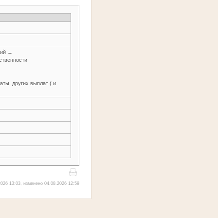
ний →
ственности
ты, других выплат ( и
026 13:03, изменено 04.08.2026 12:59