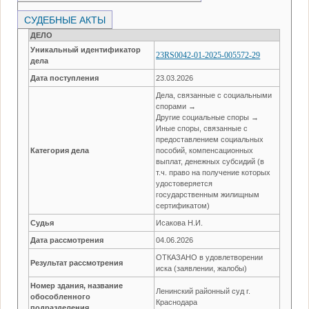
СУДЕБНЫЕ АКТЫ
ДЕЛО
Уникальный идентификатор
23RS0042-01-2025-005572-29
дела
Дата поступления
23.03.2026
Дела, связанные с социальными
спорами →
Другие социальные споры →
Иные споры, связанные с
предоставлением социальных
Категория дела
пособий, компенсационных
выплат, денежных субсидий (в
т.ч. право на получение которых
удостоверяется
государственным жилищным
сертификатом)
Судья
Исакова Н.И.
Дата рассмотрения
04.06.2026
ОТКАЗАНО в удовлетворении
Результат рассмотрения
иска (заявлении, жалобы)
Номер здания, название
Ленинский районный суд г.
обособленного
Краснодара
подразделения