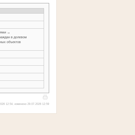
иями →
раждан в долевом
иных объектов
026 12:54, изменено 29.07.2026 12:59