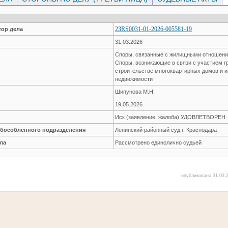
23RS0031-01-2026-005581-19
ор дела
31.03.2026
Споры, связанные с жилищными отношен
Споры, возникающие в связи с участием г
строительстве многоквартирных домов и 
недвижимости
Шипунова М.Н.
19.05.2026
Иск (заявление, жалоба) УДОВЛЕТВОРЕН
обособленного подразделения
Ленинский районный суд г. Краснодара
ла
Рассмотрено единолично судьей
опубликовано 31.03.2