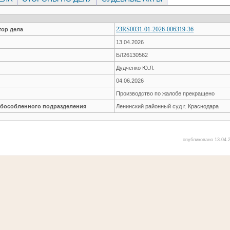
23RS0031-01-2026-006319-36
ор дела
13.04.2026
БЛ26130562
Дудченко Ю.Л.
04.06.2026
Производство по жалобе прекращено
обособленного подразделения
Ленинский районный суд г. Краснодара
опубликовано 13.04.2