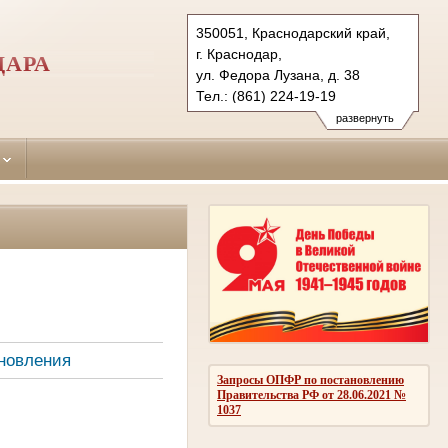
350051, Краснодарский край,
г. Краснодар,
ДАРА
ул. Федора Лузана, д. 38
Тел.: (861) 224-19-19
krasnodar-leninsky.krd@sudrf.ru
развернуть
новления
Запросы ОПФР по постановлению
Правительства РФ от 28.06.2021 №
1037