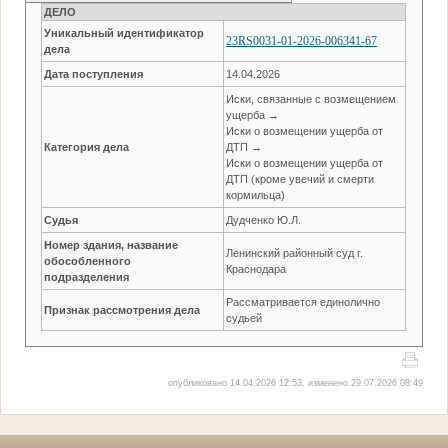
ДЕЛО
Уникальный идентификатор
23RS0031-01-2026-006341-67
дела
Дата поступления
14.04.2026
Иски, связанные с возмещением
ущерба →
Иски о возмещении ущерба от
Категория дела
ДТП →
Иски о возмещении ущерба от
ДТП (кроме увечий и смерти
кормильца)
Судья
Дудченко Ю.Л.
Номер здания, название
Ленинский районный суд г.
обособленного
Краснодара
подразделения
Рассматривается единолично
Признак рассмотрения дела
судьей
опубликовано 14.04.2026 12:53, изменено 29.07.2026 08:49