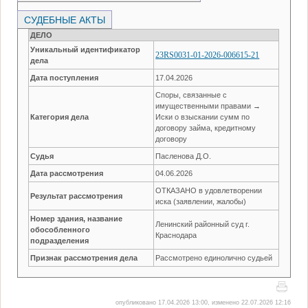
СУДЕБНЫЕ АКТЫ
ДЕЛО
Уникальный идентификатор
23RS0031-01-2026-006615-21
дела
Дата поступления
17.04.2026
Споры, связанные с
имущественными правами →
Категория дела
Иски о взыскании сумм по
договору займа, кредитному
договору
Судья
Пасленова Д.О.
Дата рассмотрения
04.06.2026
ОТКАЗАНО в удовлетворении
Результат рассмотрения
иска (заявлении, жалобы)
Номер здания, название
Ленинский районный суд г.
обособленного
Краснодара
подразделения
Признак рассмотрения дела
Рассмотрено единолично судьей
опубликовано 17.04.2026 13:00, изменено 22.07.2026 12:16