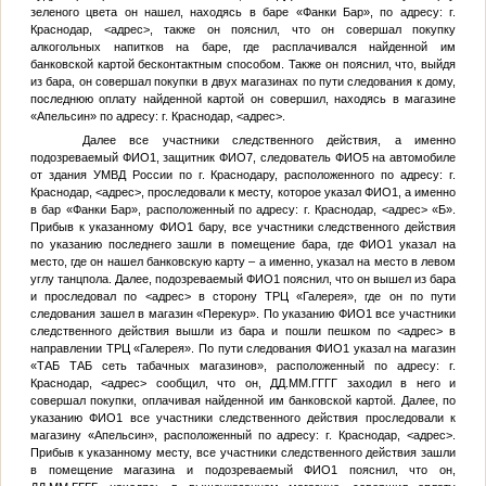
зеленого цвета он нашел, находясь в баре «Фанки Бар», по адресу: г.
Краснодар,
<адрес>
, также он пояснил, что он совершал покупку
алкогольных напитков на баре, где расплачивался найденной им
банковской картой бесконтактным способом. Также он пояснил, что, выйдя
из бара, он совершал покупки в двух магазинах по пути следования к дому,
последнюю оплату найденной картой он совершил, находясь в магазине
«Апельсин» по адресу: г. Краснодар,
<адрес>
.
Далее все участники следственного действия, а именно
подозреваемый
ФИО1
, защитник
ФИО7
, следователь
ФИО5
на автомобиле
от здания УМВД России по г. Краснодару, расположенного по адресу: г.
Краснодар,
<адрес>
, проследовали к месту, которое указал
ФИО1
, а именно
в бар «Фанки Бар», расположенный по адресу: г. Краснодар,
<адрес>
«Б».
Прибыв к указанному
ФИО1
бару, все участники следственного действия
по указанию последнего зашли в помещение бара, где
ФИО1
указал на
место, где он нашел банковскую карту – а именно, указал на место в левом
углу танцпола. Далее, подозреваемый
ФИО1
пояснил, что он вышел из бара
и проследовал по
<адрес>
в сторону ТРЦ «Галерея», где он по пути
следования зашел в магазин «Перекур». По указанию
ФИО1
все участники
следственного действия вышли из бара и пошли пешком по
<адрес>
в
направлении ТРЦ «Галерея». По пути следования
ФИО1
указал на магазин
«ТАБ ТАБ сеть табачных магазинов», расположенный по адресу: г.
Краснодар,
<адрес>
сообщил, что он,
ДД.ММ.ГГГГ
заходил в него и
совершал покупки, оплачивая найденной им банковской картой. Далее, по
указанию
ФИО1
все участники следственного действия проследовали к
магазину «Апельсин», расположенный по адресу: г. Краснодар,
<адрес>
.
Прибыв к указанному месту, все участники следственного действия зашли
в помещение магазина и подозреваемый
ФИО1
пояснил, что он,