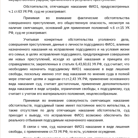
Обстоятельств, отягчающих наказание
ФИО1
, предусмотренных
ч.1 ст.63 УК РФ, суд не усматривает.
Принимая во внимание фактические обстоятельства
совершенного преступления, его общественную опасность, несмотря на
наличие смягчающих, оснований для применения положений ч.6 ст.15 УК
РФ, суд не усматривает.
Учитывая конкретные обстоятельства уголовного дела,
совершения преступления, данные о личности подсудимого
ФИО1
, влияние
назначенного наказания на исправление подсудимого и на условия жизни
его семьи, в целях исправления подсудимого, предупреждения совершения
им новых преступлений, исходя из целей наказания и принципа его
справедливости, закрепленных в статьях 6,43,60,61 УК РФ, суд считает, что
необходимо назначить подсудимому
ФИО1
наказание в виде лишения
свободы, поскольку именно этот вид наказания по мнению суда в полной
мере отвечает целям и задачам ст.ст.2,43 УК РФ, применение основанного
вида наказания суд, считает достаточным, применение дополнительного
вида наказания в виде штрафа, ограничения свободы, к подсудимому, суд
считает с учетом его материального положения, нецелесообразным.
Принимая во внимание совокупность смягчающих наказание
обстоятельств, подсудимый также имеет постоянное место жительства, а
также отсутствие по делу отягчающих наказание обстоятельств, суд
приходит к выводу, что исправление
ФИО1
возможно обеспечить без
реального отбывания подсудимым назначенного наказания.
В связи с чем, суд назначает
ФИО1
наказание в виде лишения
свободы, с применением ст.73 УК РФ, то есть, условное осуждение.