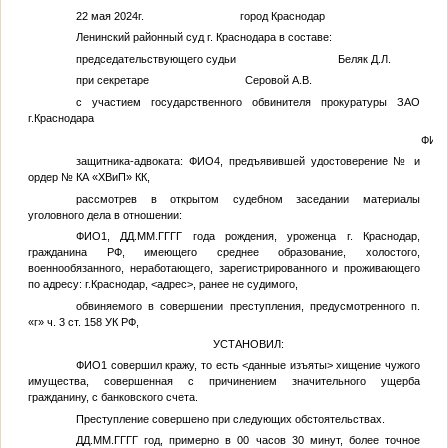
22 мая 2024г. город Краснодар
Ленинский районный суд г. Краснодара в составе:
председательствующего судьи Беляк Д.Л.
при секретаре Серовой А.В.
с участием государственного обвинителя прокуратуры ЗАО
г.Краснодара
ФИО
защитника-адвоката:
ФИО4
, предъявившей удостоверение
№
и
ордер
№
КА «ХВиП» КК,
рассмотрев в открытом судебном заседании материалы
уголовного дела в отношении:
ФИО1
,
ДД.ММ.ГГГГ
года рождения, уроженца г. Краснодар,
гражданина РФ, имеющего среднее образование, холостого,
военнообязанного, неработающего, зарегистрированного и проживающего
по адресу: г.Краснодар,
<адрес>
, ранее не судимого,
обвиняемого в совершении преступления, предусмотренного п.
«г» ч. 3 ст. 158 УК РФ,
УСТАНОВИЛ:
ФИО1
совершил кражу, то есть
<данные изъяты>
хищение чужого
имущества, совершенная с причинением значительного ущерба
гражданину, с банковского счета.
Преступление совершено при следующих обстоятельствах.
ДД.ММ.ГГГГ
год, примерно в 00 часов 30 минут, более точное