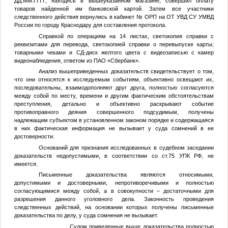
ДД.ММ.ГГГГ
, находясь в вышеуказанном магазине, совершил оплату
товаров найденной им банковской картой. Затем все участники
следственного действия вернулись в кабинет
№
ОРП на ОТ УВД СУ УМВД
России по городу Краснодару для составления протокола.
Справкой по операциям на 14 листах, светокопия справки с
реквизитами для перевода, светокопией справки о перевыпуске карты;
товарными чеками и СД-диск желтого цвета с видеозаписью с камер
видеонаблюдения, ответом из ПАО «Сбербанк».
Анализ вышеприведенных доказательств свидетельствует о том,
что они относятся к исследуемым событиям, объективно освещают их,
последовательны, взаимодополняют друг друга, полностью согласуются
между собой по месту, времени и другим фактическим обстоятельствам
преступления, детально и объективно раскрывают событие
противоправного деяния совершенного подсудимым, получены
надлежащим субъектом в установленном законом порядке и содержащаяся
в них фактическая информация не вызывает у суда сомнений в ее
достоверности.
Оснований для признания исследованных в судебном заседании
доказательств недопустимыми, в соответствии со ст.75 УПК РФ, не
имеется.
Письменные доказательства являются относимыми,
допустимыми и достоверными, непротиворечивыми и полностью
согласующимися между собой, а в совокупности – достаточными для
разрешения данного уголовного дела. Законность проведения
следственных действий, на основании которых получены письменные
доказательства по делу, у суда сомнения не вызывает.
Судом приведенные выше доказательства полностью