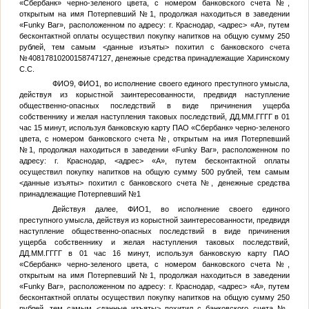
«Сбербанк» черно-зеленого цвета, с номером банковского счета
№
,
открытым на имя
Потерпевший №1
, продолжая находиться в заведении
«Funky Bar», расположенном по адресу: г. Краснодар,
<адрес>
«А», путем
бесконтактной оплаты осуществил покупку напитков на общую сумму 250
рублей, тем самым
<данные изъяты>
похитил с банковского счета
№40817810200158747127, денежные средства принадлежащие Харинскому
С.С.
ФИО9
,
ФИО1
, во исполнение своего единого преступного умысла,
действуя из корыстной заинтересованности, предвидя наступление
общественно-опасных последствий в виде причинения ущерба
собственнику и желая наступления таковых последствий,
ДД.ММ.ГГГГ
в 01
час 15 минут, используя банковскую карту ПАО «Сбербанк» черно-зеленого
цвета, с номером банковского счета
№
, открытым на имя
Потерпевший
№1
, продолжая находиться в заведении «Funky Bar», расположенном по
адресу: г. Краснодар,
<адрес>
«А», путем бесконтактной оплаты
осуществил покупку напитков на общую сумму 500 рублей, тем самым
<данные изъяты>
похитил с банковского счета
№
, денежные средства
принадлежащие
Потерпевший №1
Действуя далее,
ФИО1
, во исполнение своего единого
преступного умысла, действуя из корыстной заинтересованности, предвидя
наступление общественно-опасных последствий в виде причинения
ущерба собственнику и желая наступления таковых последствий,
ДД.ММ.ГГГГ
в 01 час 16 минут, используя банковскую карту ПАО
«Сбербанк» черно-зеленого цвета, с номером банковского счета
№
,
открытым на имя
Потерпевший №1
, продолжая находиться в заведении
«Funky Bar», расположенном по адресу: г. Краснодар,
<адрес>
«А», путем
бесконтактной оплаты осуществил покупку напитков на общую сумму 250
рублей, тем самым
<данные изъяты>
похитил с банковского счета
№
,