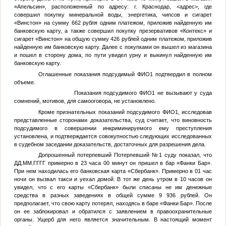
«Апельсин», расположенный по адресу: г. Краснодар,
<адрес>
, где
совершил покупку минеральной воды, энергетика, чипсов и сигарет
«Винстон» на сумму 662 рубля одним платежом, приложив найденную им
банковскую карту, а также совершил покупку презервативов «Контекс» и
сигарет «Винстон» на общую сумму 426 рублей одним платежом, приложив
найденную им банковскую карту. Далее с покупками он вышел из магазина
и пошел в сторону дома, по пути увидел урну и выкинул найденную им
банковскую карту.
Оглашенные показания подсудимый
ФИО1
подтвердил в полном
объеме.
Показания подсудимого
ФИО1
не вызывают у суда
сомнений, мотивов, для самооговора, не установлено.
Кроме признательных показаний подсудимого
ФИО1
, исследовав
представленные сторонами доказательства, суд считает, что виновность
подсудимого в совершении инкриминируемого ему преступления
установлена, и подтверждается совокупностью следующих исследованных
в судебном заседании доказательств, достаточных для разрешения дела.
Допрошенный потерпевший
Потерпевший №1
суду показал, что
ДД.ММ.ГГГГ
примерно в 23 часа 00 минут он пришел в бар «Фанки Бар».
При нем находилась его банковская карта «Сбербанк». Примерно в 01 час
ночи он вызвал такси и уехал домой. В тот же день утром в 10 часов он
увидел, что с его карты «Сбербанк» были списаны не им денежные
средства в разных заведениях в общей сумме 9 936 рублей. Он
предполагает, что свою карту потерял, находясь в баре «Фанки Бар». После
он ее заблокировал и обратился с заявлением в правоохранительные
органы. Ущерб для него является значительным. В настоящий момент