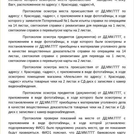
Bar», расположенное по адресу: г. Краснодар,
<адрес>
А,
Протоколом осмотра места происшествия от
ДД.ММ.ГГГГ
по
адресу: г. Краснодар,
<адрес>
, с приложением в виде фототаблицы, в ходе
которого у заявителя
Потерпевший №1
были изъяты справки по операциям
на 14 листах, светокопия справки с реквизитами для перевода на 1 листе,
светокопии справок о перевыпуске карты на 2 листах.
Протоколом осмотра предметов (документов) от
ДД.ММ.ГГГГ
, с
приложением в виде фототаблицы, в ходе которого были осмотрены и
постановлением от
ДД.ММ.ГГГГ
приобщены к материалам уголовного дела
в качестве вещественных доказательств справки по операциям на 14
листах, светокопия справки с реквизитами для перевода на 1 листе,
светокопии справок о перевыпуске карты на 2 листах.
Протоколом осмотра места происшествия от
ДД.ММ.ГГГГ
по
адресу: г. Краснодар,
<адрес>
, с приложением в виде фототаблицы, в ходе
осмотрено помещение магазина «Апельсин» по адресу: г. Краснодар,
<адрес>
изъяты товарные чеки на 2 листах и СД-диск с записями с камер
видеонаблюдения.
Протоколом осмотра предметов (документов) от
ДД.ММ.ГГГГ
, с
приложением в виде фототаблицы, в ходе которого были осмотрены и
постановлением от
ДД.ММ.ГГГГ
приобщены к материалам уголовного дела
в качестве вещественных доказательств товарные чеки на 2 листах и СД-
диск с записями с камер видеонаблюдения.
Протоколом проверки показаний на месте от
ДД.ММ.ГГГГ
с
приложением в виде фототаблицы, в ходе которой установлено:
подозреваемому
ФИО1
было предложено указать место, где ее показания
будут проверяться.
ФИО1
пояснил, что
ДД.ММ.ГГГГ
банковскую карту