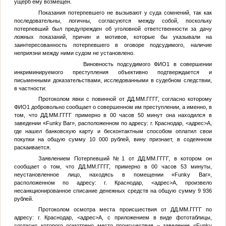
ущерб ему возмещен.
Показания потерпевшего не вызывают у суда сомнений, так как
последовательны, логичны, согласуются между собой, поскольку
потерпевший был предупрежден об уголовной ответственности за дачу
ложных показаний, причин и мотивов, которые бы указывали на
заинтересованность потерпевшего в оговоре подсудимого, наличие
неприязни между ними судом не установлено.
Виновность подсудимого
ФИО1
в совершении
инкриминируемого преступления объективно подтверждается и
письменными доказательствами, исследованными в судебном следствии,
в частности:
Протоколом явки с повинной от
ДД.ММ.ГГГГ
, согласно которому
ФИО1
добровольно сообщает о совершенном им преступлении, а именно, в
том, что
ДД.ММ.ГГГГ
примерно в 00 часов 50 минут она находился в
заведении «Funky Bar», расположенном по адресу: г. Краснодар,
<адрес>
А,
где нашел банковскую карту и бесконтактным способом оплатил свои
покупки на общую сумму 10 000 рублей, вину признает, в содеянном
раскаивается.
Заявлением
Потерпевший №1
от
ДД.ММ.ГГГГ
, в котором он
сообщает о том, что
ДД.ММ.ГГГГ
, примерно в 00 часов 53 минуты,
неустановленное лицо, находясь в помещении «Funky Bar»,
расположенном по адресу: г. Краснодар,
<адрес>
А, произвело
несанкционированное списание денежных средств на общую сумму 9 936
рублей.
Протоколом осмотра места происшествия от
ДД.ММ.ГГГГ
по
адресу: г. Краснодар,
<адрес>
А, с приложением в виде фототаблицы,
согласно которого осмотрено место происшествия – заведение «Funky