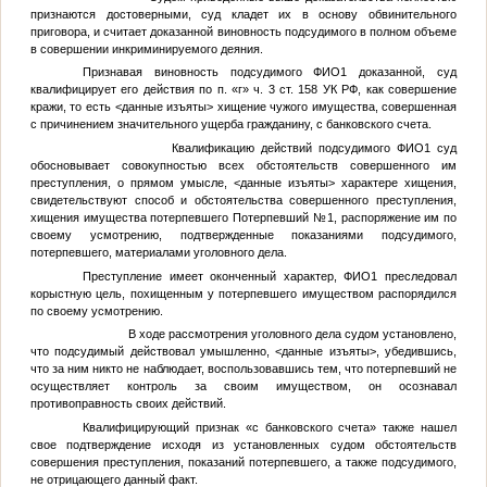
признаются достоверными, суд кладет их в основу обвинительного
приговора, и считает доказанной виновность подсудимого в полном объеме
в совершении инкриминируемого деяния.
Признавая виновность подсудимого
ФИО1
доказанной, суд
квалифицирует его действия по п. «г» ч. 3 ст. 158 УК РФ, как совершение
кражи, то есть
<данные изъяты>
хищение чужого имущества, совершенная
с причинением значительного ущерба гражданину, с банковского счета.
Квалификацию действий подсудимого
ФИО1
суд
обосновывает совокупностью всех обстоятельств совершенного им
преступления, о прямом умысле,
<данные изъяты>
характере хищения,
свидетельствуют способ и обстоятельства совершенного преступления,
хищения имущества потерпевшего
Потерпевший №1
, распоряжение им по
своему усмотрению, подтвержденные показаниями подсудимого,
потерпевшего, материалами уголовного дела.
Преступление имеет оконченный характер,
ФИО1
преследовал
корыстную цель, похищенным у потерпевшего имуществом распорядился
по своему усмотрению.
В ходе рассмотрения уголовного дела судом установлено,
что подсудимый действовал умышленно,
<данные изъяты>
, убедившись,
что за ним никто не наблюдает, воспользовавшись тем, что потерпевший не
осуществляет контроль за своим имуществом, он осознавал
противоправность своих действий.
Квалифицирующий признак «с банковского счета» также нашел
свое подтверждение исходя из установленных судом обстоятельств
совершения преступления, показаний потерпевшего, а также подсудимого,
не отрицающего данный факт.