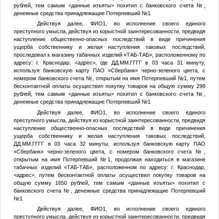
рублей, тем самым
<данные изъяты>
похитил с банковского счета
№
,
денежные средства принадлежащие
Потерпевший №1
Действуя далее,
ФИО1
, во исполнение своего единого
преступного умысла, действуя из корыстной заинтересованности, предвидя
наступление общественно-опасных последствий в виде причинения
ущерба собственнику и желая наступления таковых последствий,
проследовал к магазину табачных изделий «ТАБ-ТАБ», расположенному по
адресу: г. Краснодар,
<адрес>
, где
ДД.ММ.ГГГГ
в 03 часа 31 минуту,
используя банковскую карту ПАО «Сбербанк» черно-зеленого цвета, с
номером банковского счета
№
, открытым на имя
Потерпевший №1
, путем
бесконтактной оплаты осуществил покупку товаров на общую сумму 298
рублей, тем самым
<данные изъяты>
похитил с банковского счета
№
,
денежные средства принадлежащие
Потерпевший №1
Действуя далее,
ФИО1
, во исполнение своего единого
преступного умысла, действуя из корыстной заинтересованности, предвидя
наступление общественно-опасных последствий в виде причинения
ущерба собственнику и желая наступления таковых последствий,
ДД.ММ.ГГГГ
в 03 часа 32 минуты, используя банковскую карту ПАО
«Сбербанк» черно-зеленого цвета, с номером банковского счета
№
,
открытым на имя
Потерпевший №1
, продолжая находиться в магазине
табачных изделий «ТАБ-ТАБ», расположенном по адресу: г. Краснодар,
<адрес>
, путем бесконтактной оплаты осуществил покупку товаров на
общую сумму 1650 рублей, тем самым
<данные изъяты>
похитил с
банковского счета
№
, денежные средства принадлежащие
Потерпевший
№1
Действуя далее,
ФИО1
, во исполнение своего единого
преступного умысла, действуя из корыстной заинтересованности, предвидя