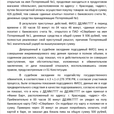
открытым на имя
Потерпевший №1
, продолжая находиться в продуктовом
магазине «Апельсин», расположенном по адресу: г. Краснодар,
<адрес>
,
путем бесконтактной оплаты осуществил покупку товаров на общую сумму
426 рублей, тем самым
<данные изъяты>
похитил с банковского счета
№
,
денежные средства принадлежащие
Потерпевший №1
В результате преступных действий,
ФИО1
ДД.ММ.ГГГГ
в период
времени с 00 часов 53 минут по 04 часа 46 минут,
<данные изъяты>
похитил с банковского счета
№
, открытого в ПАО «Сбербанк» на имя
Потерпевший №1
, денежные средства в общей сумме 9 936 рублей, чем
полностью реализовал свой преступный умысел, причинив
Потерпевший
№1
значительный ущерб на вышеуказанную сумму.
Допрошенный в судебном заседании подсудимый
ФИО1
вину в
совершении инкриминируемого ему деяния признал в полном объеме, в
содеянном раскаялся, суду показал, что в действительности он совершил
преступление, при обстоятельствах, изложенных в обвинительном
заключении, от дачи показаний отказался, воспользовавшись своим
правом, предусмотренным ст.51 Конституции.
В судебном заседании по ходатайству государственного
обвинителя, в соответствии с п.3 ч.1 ст.276 УПК РФ, с согласия участников
процесса, были оглашены показания подсудимого
ФИО1
, данные им в ходе
предварительного следствия в качестве подозреваемого, согласно которым
он показал, что в ночь с
ДД.ММ.ГГГГ
по
ДД.ММ.ГГГГ
он один приехал в
«Фанки Бар», расположенный по адресу: г. Краснодар,
<адрес>
«Б».
Приблизительно в 00 часов 30 минут
ДД.ММ.ГГГГ
он увидел на полу
банковскую карту ПАО «Сбербанк». Он подобрал эту карту и положил ее в
сумку. Примерно через 20 минут он решил попробовать оплатить этой
картой в баре, он заказал два бокала пива на общую сумму 500 рублей,