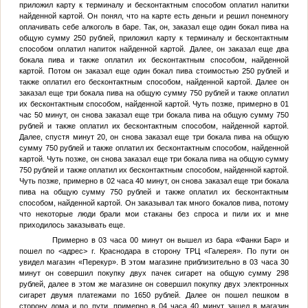
приложил карту к терминалу и бесконтактным способом оплатил напитки
найденной картой. Он понял, что на карте есть деньги и решил понемногу
оплачивать себе алкоголь в баре. Так, он, заказал еще один бокал пива на
общую сумму 250 рублей, приложил карту к терминалу и бесконтактным
способом оплатил напиток найденной картой. Далее, он заказал еще два
бокала пива и также оплатил их бесконтактным способом, найденной
картой. Потом он заказал еще один бокал пива стоимостью 250 рублей и
также оплатил его бесконтактным способом, найденной картой. Далее он
заказал еще три бокала пива на общую сумму 750 рублей и также оплатил
их бесконтактным способом, найденной картой. Чуть позже, примерно в 01
час 50 минут, он снова заказал еще три бокала пива на общую сумму 750
рублей и также оплатил их бесконтактным способом, найденной картой.
Далее, спустя минут 20, он снова заказал еще три бокала пива на общую
сумму 750 рублей и также оплатил их бесконтактным способом, найденной
картой. Чуть позже, он снова заказал еще три бокала пива на общую сумму
750 рублей и также оплатил их бесконтактным способом, найденной картой.
Чуть позже, примерно в 02 часа 40 минут, он снова заказал еще три бокала
пива на общую сумму 750 рублей и также оплатил их бесконтактным
способом, найденной картой. Он заказывал так много бокалов пива, потому
что некоторые люди брали мои стаканы без спроса и пили их и мне
приходилось заказывать еще.
Примерно в 03 часа 00 минут он вышел из бара «Фанки Бар» и
пошел по
<адрес>
г. Краснодара в сторону ТРЦ «Галерея». По пути он
увидел магазин «Перекур». В этом магазине приблизительно в 03 часа 30
минут он совершил покупку двух пачек сигарет на общую сумму 298
рублей, далее в этом же магазине он совершил покупку двух электронных
сигарет двумя платежами по 1650 рублей. Далее он пошел пешком в
сторону дома и по пути, примерно в 04 часа 40 минут зашел в магазин