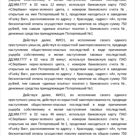
ДД.ММ.ГГГГ
в 02 часа 12 минут, используя банковскую карту ПАО
«Сбербанк» черно-зеленого цвета, с номером банковского счета
№
,
открытым на имя
Потерпевший №1
, продолжая находиться в заведении
«Funky Bar», расположенном по адресу: г. Краснодар,
<адрес>
«А», путем
бесконтактной оплаты осуществил покупку напитков на общую сумму 750
рублей, тем самым
<данные изъяты>
похитил с банковского счета
№
,
денежные средства принадлежащие
Потерпевший №1
Действуя далее,
ФИО1
, во исполнение своего единого
преступного умысла, действуя из корыстной заинтересованности, предвидя
наступление общественно-опасных последствий в виде причинения
ущерба собственнику и желая наступления таковых последствий,
ДД.ММ.ГГГГ
в 02 часа 28 минут, используя банковскую карту ПАО
«Сбербанк» черно-зеленого цвета, с номером банковского счета
№
,
открытым на имя
Потерпевший №1
, продолжая находиться в заведении
«Funky Bar», расположенном по адресу: г. Краснодар,
<адрес>
«А», путем
бесконтактной оплаты осуществил покупку напитков на общую сумму 750
рублей, тем самым
<данные изъяты>
похитил с банковского счета
№
,
денежные средства принадлежащие
Потерпевший №1
Действуя далее,
ФИО1
, во исполнение своего единого
преступного умысла, действуя из корыстной заинтересованности, предвидя
наступление общественно-опасных последствий в виде причинения
ущерба собственнику и желая наступления таковых последствий,
ДД.ММ.ГГГГ
в 02 часа 46 минут, используя банковскую карту ПАО
«Сбербанк» черно-зеленого цвета, с номером банковского счета
№
,
открытым на имя
Потерпевший №1
, продолжая находиться в заведении
«Funky Bar», расположенном по адресу: г. Краснодар,
<адрес>
«А», путем
бесконтактной оплаты осуществил покупку напитков на общую сумму 750