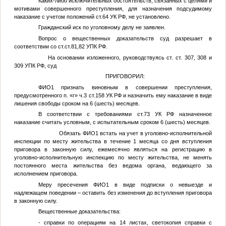
Каких-либо исключительных обстоятельств, связанных с целями и
мотивами совершенного преступления, для назначения подсудимому
наказание с учетом положений ст.64 УК РФ, не установлено.
Гражданский иск по уголовному делу не заявлен.
Вопрос о вещественных доказательств суд разрешает в
соответствии со ст.ст.81,82 УПК РФ.
На основании изложенного, руководствуясь ст. ст. 307, 308 и
309 УПК РФ, суд
ПРИГОВОРИЛ:
ФИО1
признать виновным в совершении преступления,
предусмотренного п. «г» ч.3 ст.158 УК РФ и назначить ему наказание в виде
лишения свободы сроком на 6 (шесть) месяцев.
В соответствии с требованиями ст.73 УК РФ назначенное
наказание считать условным, с испытательным сроком 6 (шесть) месяцев.
Обязать
ФИО1
встать на учет в уголовно-исполнительной
инспекции по месту жительства в течение 1 месяца со дня вступления
приговора в законную силу, ежемесячно являться на регистрацию в
уголовно-исполнительную инспекцию по месту жительства, не менять
постоянного места жительства без ведома органа, ведающего за
исполнением приговора.
Меру пресечения
ФИО1
в виде подписки о невыезде и
надлежащем поведении – оставить без изменения до вступления приговора
в законную силу.
Вещественные доказательства:
- справки по операциям на 14 листах, светокопия справки с