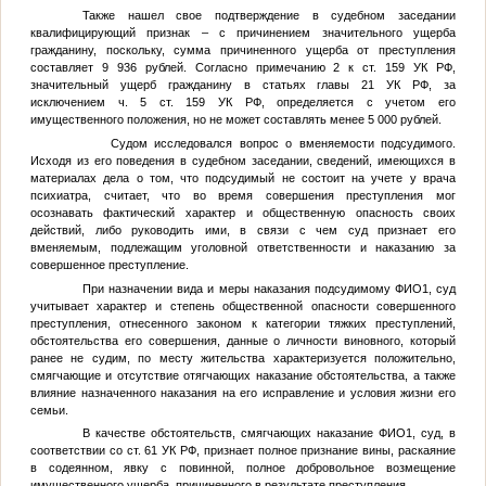
Также нашел свое подтверждение в судебном заседании
квалифицирующий признак – с причинением значительного ущерба
гражданину, поскольку, сумма причиненного ущерба от преступления
составляет 9 936 рублей. Согласно примечанию 2 к ст. 159 УК РФ,
значительный ущерб гражданину в статьях главы 21 УК РФ, за
исключением ч. 5 ст. 159 УК РФ, определяется с учетом его
имущественного положения, но не может составлять менее 5 000 рублей.
Судом исследовался вопрос о вменяемости подсудимого.
Исходя из его поведения в судебном заседании, сведений, имеющихся в
материалах дела о том, что подсудимый не состоит на учете у врача
психиатра, считает, что во время совершения преступления мог
осознавать фактический характер и общественную опасность своих
действий, либо руководить ими, в связи с чем суд признает его
вменяемым, подлежащим уголовной ответственности и наказанию за
совершенное преступление.
При назначении вида и меры наказания подсудимому
ФИО1
, суд
учитывает характер и степень общественной опасности совершенного
преступления, отнесенного законом к категории тяжких преступлений,
обстоятельства его совершения, данные о личности виновного, который
ранее не судим, по месту жительства характеризуется положительно,
смягчающие и отсутствие отягчающих наказание обстоятельства, а также
влияние назначенного наказания на его исправление и условия жизни его
семьи.
В качестве обстоятельств, смягчающих наказание
ФИО1
, суд, в
соответствии со ст. 61 УК РФ, признает полное признание вины, раскаяние
в содеянном, явку с повинной, полное добровольное возмещение
имущественного ущерба, причиненного в результате преступления.