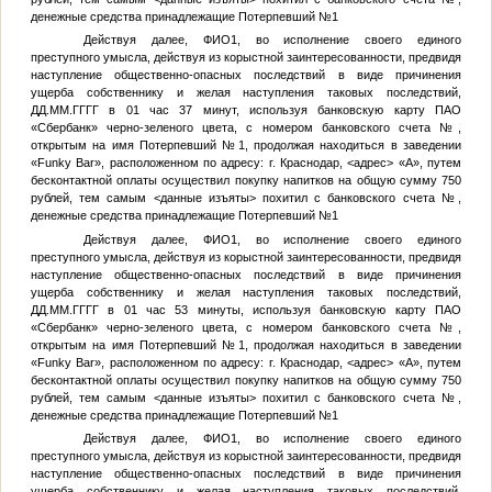
денежные средства принадлежащие
Потерпевший №1
Действуя далее,
ФИО1
, во исполнение своего единого
преступного умысла, действуя из корыстной заинтересованности, предвидя
наступление общественно-опасных последствий в виде причинения
ущерба собственнику и желая наступления таковых последствий,
ДД.ММ.ГГГГ
в 01 час 37 минут, используя банковскую карту ПАО
«Сбербанк» черно-зеленого цвета, с номером банковского счета
№
,
открытым на имя
Потерпевший №1
, продолжая находиться в заведении
«Funky Bar», расположенном по адресу: г. Краснодар,
<адрес>
«А», путем
бесконтактной оплаты осуществил покупку напитков на общую сумму 750
рублей, тем самым
<данные изъяты>
похитил с банковского счета
№
,
денежные средства принадлежащие
Потерпевший №1
Действуя далее,
ФИО1
, во исполнение своего единого
преступного умысла, действуя из корыстной заинтересованности, предвидя
наступление общественно-опасных последствий в виде причинения
ущерба собственнику и желая наступления таковых последствий,
ДД.ММ.ГГГГ
в 01 час 53 минуты, используя банковскую карту ПАО
«Сбербанк» черно-зеленого цвета, с номером банковского счета
№
,
открытым на имя
Потерпевший №1
, продолжая находиться в заведении
«Funky Bar», расположенном по адресу: г. Краснодар,
<адрес>
«А», путем
бесконтактной оплаты осуществил покупку напитков на общую сумму 750
рублей, тем самым
<данные изъяты>
похитил с банковского счета
№
,
денежные средства принадлежащие
Потерпевший №1
Действуя далее,
ФИО1
, во исполнение своего единого
преступного умысла, действуя из корыстной заинтересованности, предвидя
наступление общественно-опасных последствий в виде причинения
ущерба собственнику и желая наступления таковых последствий,