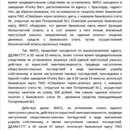
время предварительным следствием не установлено,
ФИО1
находился в
заведении «Funky Bar», расположенном по адресу: г. Краснодар,
<адрес>
«А», где обратил внимание, что на поверхности танцпола лежит банковская
карта ПАО «Сбербанк» черно-зеленого цвета, с номером банковского счета
№
, открытым на имя
Потерпевший №1
Осмотрев указанную банковскую
карту,
ФИО1
обнаружил, что данная банковская карта имеет функцию
бесконтактной оплаты, и в этот момент у него возник внезапный
преступный умысел, направленный на
<данные изъяты>
хищение
денежных средств с банковского счета, путем осуществления
бесконтактной оплаты различных товаров.
Так,
ФИО1
, продолжая находиться по вышеуказанному адресу,
ДД.ММ.ГГГГ
в 00 часов 53 минуты, более точное время предварительным
следствием не установлено, реализуя свой единый преступный умысел,
действуя из корыстной заинтересованности, предвидя наступление
общественно-опасных последствий в виде причинения ущерба
собственнику и желая наступления таковых последствий, проследовал к
барной стойке заведения «Funky Bar», где в 00 часов 53 минуты, используя
банковскую карту ПАО «Сбербанк» черно-зеленого цвета, с номером
банковского счета
№
, открытым на имя
Потерпевший №1
, осуществил
покупку напитков на сумму 500 рублей, тем самым
<данные изъяты>
похитил с банковского счета
№
, денежные средства принадлежащие
Потерпевший №1
Действуя далее,
ФИО1
, во исполнение своего единого
преступного умысла, действуя из корыстной заинтересованности, предвидя
наступление общественно-опасных последствий в виде причинения
ущерба собственнику и желая наступления таковых последствий,
ДД.ММ.ГГГГ
в 00 часов 57 минут, используя банковскую карту ПАО