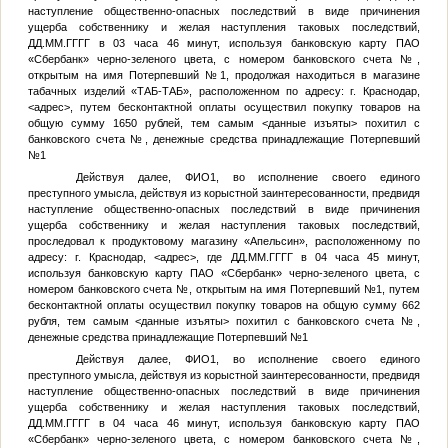
наступление общественно-опасных последствий в виде причинения
ущерба собственнику и желая наступления таковых последствий,
ДД.ММ.ГГГГ
в 03 часа 46 минут, используя банковскую карту ПАО
«Сбербанк» черно-зеленого цвета, с номером банковского счета
№
,
открытым на имя
Потерпевший №1
, продолжая находиться в магазине
табачных изделий «ТАБ-ТАБ», расположенном по адресу: г. Краснодар,
<адрес>
, путем бесконтактной оплаты осуществил покупку товаров на
общую сумму 1650 рублей, тем самым
<данные изъяты>
похитил с
банковского счета
№
, денежные средства принадлежащие
Потерпевший
№1
Действуя далее,
ФИО1
, во исполнение своего единого
преступного умысла, действуя из корыстной заинтересованности, предвидя
наступление общественно-опасных последствий в виде причинения
ущерба собственнику и желая наступления таковых последствий,
проследовал к продуктовому магазину «Апельсин», расположенному по
адресу: г. Краснодар,
<адрес>
, где
ДД.ММ.ГГГГ
в 04 часа 45 минут,
используя банковскую карту ПАО «Сбербанк» черно-зеленого цвета, с
номером банковского счета
№
, открытым на имя
Потерпевший №1
, путем
бесконтактной оплаты осуществил покупку товаров на общую сумму 662
рубля, тем самым
<данные изъяты>
похитил с банковского счета
№
,
денежные средства принадлежащие
Потерпевший №1
Действуя далее,
ФИО1
, во исполнение своего единого
преступного умысла, действуя из корыстной заинтересованности, предвидя
наступление общественно-опасных последствий в виде причинения
ущерба собственнику и желая наступления таковых последствий,
ДД.ММ.ГГГГ
в 04 часа 46 минут, используя банковскую карту ПАО
«Сбербанк» черно-зеленого цвета, с номером банковского счета
№
,