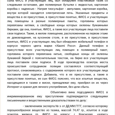
сына
ФИО1
и участвующих лиц, был обнаружен пластиковый тазик со
следовыми остатками, две полимерные бутылки с жидкостью, картонная
коробка с надписью - Натрия тиосульфат - ампулами, картонная коробка,
внутри которой находится электрическая печь. Указанные предметы и
вещества в ее присутствии, в присутствии понятых,
ФИО1
и участвующих
лиц помещены в разные полимерные пакеты, горловины которых
перевязаны нитями, а свободные концы которых оклеены бумажными
бирками, где она, понятые,
ФИО1
, а также все участвующие лица поставили
свои подписи. Также, в жилом помещении, расположенном на первом этаже
их домовладения, на кухонном столе, в ее присутствии, в присутствии
понятых,
ФИО1
и участвующих лиц был обнаружен мобильный телефон в
корпусе черного цвета марки «Xiaomi Poco». Данный телефон в
присутствии всех участвующих лиц помещен в полимерный пакет,
горловина которого перевязана нитью, свободные концы её оклеены
бумажной биркой с пояснительным текстом, на бирке все участвующие
лица поставили свои подписи. В ходе производства осмотра места
происшествия сотрудником полиции составлялся соответствующий
протокол, ознакомившись с содержанием которого все участвующие лица
поставили свои подписи. Добавила, что в ее присутствии, а также в
присутствии понятых, ее сын
ФИО1
пояснял, что все изъятые вещества,
находящиеся в тазике и миске, принадлежат ему, приобрел он их через
Интернет и хранил для личного употребления, без цели сбыта.
Объективно вина подсудимого
ФИО1
в
инкриминированном ему преступлении подтверждается следующими
письменными и вещественными доказательствами по делу:
- заключением эксперта
№
-э от
ДД.ММ.ГГГГ
, согласно которому
порошкообразное вещество из тазика, массой 74,47 гр., изъятое в ходе
осмотра жилища гр.
ФИО1
по адресу: г. Краснодар,
<адрес>