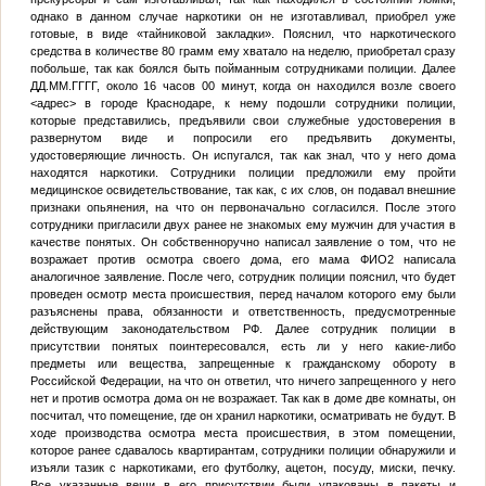
однако в данном случае наркотики он не изготавливал, приобрел уже
готовые, в виде «тайниковой закладки». Пояснил, что наркотического
средства в количестве 80 грамм ему хватало на неделю, приобретал сразу
побольше, так как боялся быть пойманным сотрудниками полиции. Далее
ДД.ММ.ГГГГ
, около 16 часов 00 минут, когда он находился возле своего
<адрес>
в городе Краснодаре, к нему подошли сотрудники полиции,
которые представились, предъявили свои служебные удостоверения в
развернутом виде и попросили его предъявить документы,
удостоверяющие личность. Он испугался, так как знал, что у него дома
находятся наркотики. Сотрудники полиции предложили ему пройти
медицинское освидетельствование, так как, с их слов, он подавал внешние
признаки опьянения, на что он первоначально согласился. После этого
сотрудники пригласили двух ранее не знакомых ему мужчин для участия в
качестве понятых. Он собственноручно написал заявление о том, что не
возражает против осмотра своего дома, его мама
ФИО2
написала
аналогичное заявление. После чего, сотрудник полиции пояснил, что будет
проведен осмотр места происшествия, перед началом которого ему были
разъяснены права, обязанности и ответственность, предусмотренные
действующим законодательством РФ. Далее сотрудник полиции в
присутствии понятых поинтересовался, есть ли у него какие-либо
предметы или вещества, запрещенные к гражданскому обороту в
Российской Федерации, на что он ответил, что ничего запрещенного у него
нет и против осмотра дома он не возражает. Так как в доме две комнаты, он
посчитал, что помещение, где он хранил наркотики, осматривать не будут. В
ходе производства осмотра места происшествия, в этом помещении,
которое ранее сдавалось квартирантам, сотрудники полиции обнаружили и
изъяли тазик с наркотиками, его футболку, ацетон, посуду, миски, печку.
Все указанные вещи в его присутствии были упакованы в пакеты и