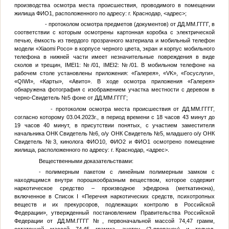
производства осмотра места происшествия, проводимого в помещении
жилища
ФИО1
, расположенного по адресу: г. Краснодар,
<адрес>
;
- протоколом осмотра предметов (документов) от
ДД.ММ.ГГГГ
, в
соответствии с которым осмотрены картонная коробка с электрической
печью, ёмкость из твердого прозрачного материала и мобильный телефон
модели «Xiaomi Poco» в корпусе черного цвета, экран и корпус мобильного
телефона в нижней части имеет незначительные повреждения в виде
сколов и трещин, IMEI1:
№
/01, IMEI2:
№
/01. В мобильном телефоне на
рабочем столе установлены приложения: «Галерея», «VK», «Госуслуги»,
«QIWI», «Карты», «Авито». В ходе осмотра приложения «Галерея»
обнаружена фотография с изображением участка местности с деревом в
черно-
Свидетель №5
фоне от
ДД.ММ.ГГГГ
;
- протоколом осмотра места происшествия от
ДД.ММ.ГГГГ
,
согласно которому 03.04.2023г., в период времени с 18 часов 43 минут до
19 часов 40 минут, в присутствии понятых, с участием заместителя
начальника ОНК
Свидетель №6
, о/у ОНК
Свидетель №5
, младшего о/у ОНК
Свидетель №3
, кинолога
ФИО10
,
ФИО2
и
ФИО1
осмотрено помещение
жилища, расположенного по адресу: г. Краснодар,
<адрес>
.
Вещественными доказательствами:
- полимерным пакетом с линейным полимерным замком с
находящимся внутри порошкообразным веществом, которое содержит
наркотическое средство – производное эфедрона (меткатинона),
включенное в Список I «Перечня наркотических средств, психотропных
веществ и их прекурсоров, подлежащих контролю в Российской
Федерации», утвержденный постановлением Правительства Российской
Федерации от
ДД.ММ.ГГГГ
№
, первоначальной массой 74,47 грамм,