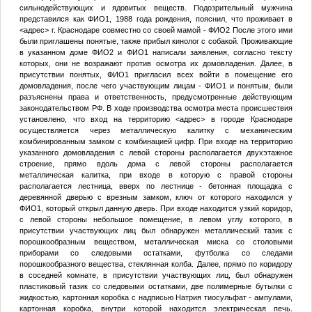
сильнодействующих и ядовитых веществ. Подозрительный мужчина
представился как
ФИО1
, 1988 года рождения, пояснил, что проживает в
<адрес>
г. Краснодаре совместно со своей мамой -
ФИО2
После этого ими
были приглашены понятые, также прибыл кинолог с собакой. Проживающие
в указанном доме
ФИО2
и
ФИО1
написали заявления, согласно тексту
которых, они не возражают против осмотра их домовладения. Далее, в
присутствии понятых,
ФИО1
пригласил всех войти в помещение его
домовладения, после чего участвующим лицам -
ФИО1
и понятым, были
разъяснены права и ответственность, предусмотренные действующим
законодательством РФ. В ходе производства осмотра места происшествия
установлено, что вход на территорию
<адрес>
в городе Краснодаре
осуществляется через металлическую калитку с механическим
комбинированным замком с комбинацией цифр. При входе на территорию
указанного домовладения с левой стороны располагается двухэтажное
строение, прямо вдоль дома с левой стороны располагается
металлическая калитка, при входе в которую с правой стороны
располагается лестница, вверх по лестнице - бетонная площадка с
деревянной дверью с врезным замком, ключ от которого находился у
ФИО1
, который открыл данную дверь. При входе находится узкий коридор,
с левой стороны небольшое помещение, в левом углу которого, в
присутствии участвующих лиц был обнаружен металлический тазик с
порошкообразным веществом, металлическая миска со столовыми
приборами со следовыми остатками, футболка со следами
порошкообразного вещества, стеклянная колба. Далее, прямо по коридору
в соседней комнате, в присутствии участвующих лиц, был обнаружен
пластиковый тазик со следовыми остатками, две полимерные бутылки с
жидкостью, картонная коробка с надписью Натрия тиосульфат - ампулами,
картонная коробка, внутри которой находится электрическая печь.