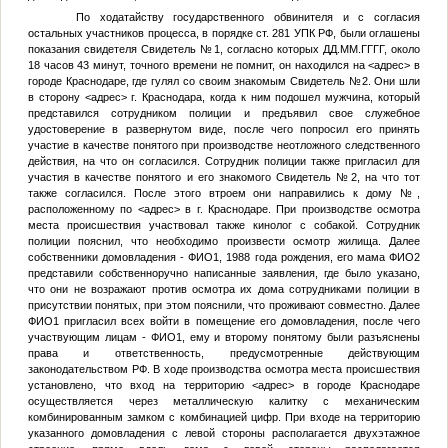
По ходатайству государственного обвинителя и с согласия
остальных участников процесса, в порядке ст. 281 УПК РФ, были оглашены
показания свидетеля
Свидетель №1
, согласно которых
ДД.ММ.ГГГГ
, около
18 часов 43 минут, точного времени не помнит, он находился на
<адрес>
в
городе Краснодаре, где гулял со своим знакомым
Свидетель №2
. Они шли
в сторону
<адрес>
г. Краснодара, когда к ним подошел мужчина, который
представился сотрудником полиции и предъявил свое служебное
удостоверение в развернутом виде, после чего попросил его принять
участие в качестве понятого при производстве неотложного следственного
действия, на что он согласился. Сотрудник полиции также пригласил для
участия в качестве понятого и его знакомого
Свидетель №2
, на что тот
также согласился. После этого втроем они направились к дому
№
,
расположенному по
<адрес>
в г. Краснодаре. При производстве осмотра
места происшествия участвовал также кинолог с собакой. Сотрудник
полиции пояснил, что необходимо произвести осмотр жилища. Далее
собственники домовладения -
ФИО1
, 1988 года рождения, его мама
ФИО2
представили собственноручно написанные заявления, где было указано,
что они не возражают против осмотра их дома сотрудниками полиции в
присутствии понятых, при этом пояснили, что проживают совместно. Далее
ФИО1
пригласил всех войти в помещение его домовладения, после чего
участвующим лицам -
ФИО1
, ему и второму понятому были разъяснены
права и ответственность, предусмотренные действующим
законодательством РФ. В ходе производства осмотра места происшествия
установлено, что вход на территорию
<адрес>
в городе Краснодаре
осуществляется через металлическую калитку с механическим
комбинированным замком с комбинацией цифр. При входе на территорию
указанного домовладения с левой стороны располагается двухэтажное