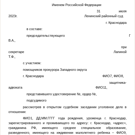
Именем Российской Федерации
31 июля
2023г. Ленинский районный суд
г. Краснодара
в составе:
председательствующего Гавловс
В.А.,
при
секретаре Лапиной
Т.Ф.,
с участием:
помощников прокурора Западного округа
г. Краснодара
ФИО7
,
ФИО8
,
защитника-
адвоката
ФИО11
,
представившего удостоверение
№
, ордер
№
,
подсудимого
Ф
рассмотрев в открытом судебном заседании уголовное дело в
отношении:
ФИО1
,
ДД.ММ.ГГГГ
года рождения, уроженца г. Краснодар,
зарегистрированного и проживающего по адресу: г. Краснодар,
<адрес>
,
гражданина РФ, имеющего среднее специальное образование,
разведенного, имеющего на иждивении малолетнего ребенка –
ФИО9
,