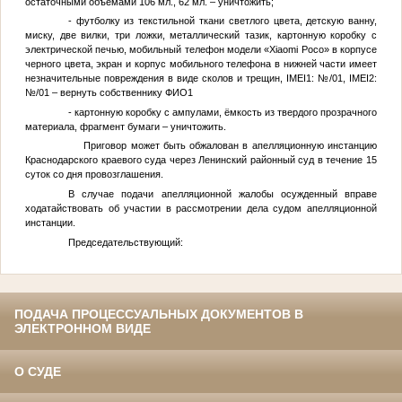
остаточными объемами 106 мл., 62 мл. – уничтожить;
- футболку из текстильной ткани светлого цвета, детскую ванну,
миску, две вилки, три ложки, металлический тазик, картонную коробку с
электрической печью, мобильный телефон модели «Xiaomi Poco» в корпусе
черного цвета, экран и корпус мобильного телефона в нижней части имеет
незначительные повреждения в виде сколов и трещин, IMEI1:
№
/01, IMEI2:
№
/01 – вернуть собственнику
ФИО1
- картонную коробку с ампулами, ёмкость из твердого прозрачного
материала, фрагмент бумаги – уничтожить.
Приговор может быть обжалован в апелляционную инстанцию
Краснодарского краевого суда через Ленинский районный суд в течение 15
суток со дня провозглашения.
В случае подачи апелляционной жалобы осужденный вправе
ходатайствовать об участии в рассмотрении дела судом апелляционной
инстанции.
Председательствующий:
ПОДАЧА ПРОЦЕССУАЛЬНЫХ ДОКУМЕНТОВ В
ЭЛЕКТРОННОМ ВИДЕ
О СУДЕ