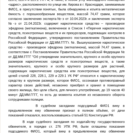
<адрес>
, расположенного по улице им. Кирова в г. Краснодаре, занимаемым
ФИО1
, в присутствии понятых, была обнаружена и изъята металлическая
ёмкость с порошкообразным веществом, массой 74,47 грамм, которое
согласно заключению эксперта
№
-э от 10.04.2023г. и заключению эксперта
№
-э от 21.04.2023г. содержит наркотическое средство – производное
эфедрона (меткатинона), включенное в Список I «Перечня наркотических
средств, психотропных веществ и их прекурсоров, подлежащих контролю в
Российской Федерации», утвержденного постановлением Правительства
Российской Федерации от
ДД.ММ.ГГГГ
г.
№
. Вышеуказанное наркотическое
средство - производное эфедрона (меткатинона), массой 74,47 грамм, в
соответствии с Постановлением Правительства Российской Федерации
№
от
ДД.ММ.ГГГГ
"Об утверждении значительного, крупного и особо крупного
размеров наркотических средств и психотропных веществ, а также
значительного, крупного и особо крупного размеров для растений,
содержащих наркотические средства или психотропные вещества, для
целей статей 228, 228.1, 229 и 229.1 УК РФ" относится к наркотическому
средству в крупном размере, которое
ФИО1
, осознавая противоправный
характер своих действий, незаконно приобрел и хранил в помещении
своего жилища, без цели сбыта, для личного употребления, до 19 часов 40
минут
ДД.ММ.ГГГГ
, то есть до момента изъятия из незаконного оборота
сотрудниками полиции.
В судебном заседании подсудимый
ФИО1
вину в
предъявленном ему обвинении признал в полном объёме, от дачи
показаний отказался, воспользовавшись статьей 51 Конституции РФ.
В ходе судебного заседания по ходатайству государственного
обвинителя, в порядке ст. 276 УПК РФ, были оглашены показания
подсудимого
ФИО1
, который вину в предъявленном ему обвинении