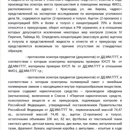
производства осмотра места происшествия в помещении жилища
ФИО1
,
расположенного по адресу: г. Краснодар, ул. им. Кирова,
<адрес>
представленной на экспертное исследование по материалам уголовного
дела
№
, содержатся ацетон (2-пропанон) и толуол. Ацетон (2-пропанон) с
концентрацией 60% и более и толуол с концентрацией 70% и более
относятся к прекурсорам, оборот которых в РФ ограничен, и в отношении
которых допускается исключение некоторых мер контроля (список IV
Перечня, Таблица III). Определить концентрацию (массовую долю) ацетона
и толуола в представленной жидкости и отнести её к прекурсору не
представляется возможным по причине отсутствия их стандартных
образцов;
- протоколом осмотра предметов (документов) от
ДД.ММ.ГГГГ
, в
соответствии с которым осмотрены материалы проверки КУСП
№
от
ДД.ММ.ГГГГ
, материалы проверки КУСП
№
от
ДД.ММ.ГГГГ
в отношении
ФИО1
,
ДД.ММ.ГГГГ
г.р.;
- протоколом осмотра предметов (документов) от
ДД.ММ.ГГГГ
, в
соответствии с которым осмотрены полимерный пакет с линейным
полимерным замком с находящимся внутри порошкообразным веществом,
которое содержит наркотическое средство – производное эфедрона
(меткатинона), включенное в Список I «Перечня наркотических средств,
психотропных веществ и их прекурсоров, подлежащих контролю в
Российской Федерации», утвержденный постановлением Правительства
Российской Федерации от
ДД.ММ.ГГГГ
№
, первоначальной массой 74,47
гр., остаточной массой 74,45 гр., ацетон (2-пропанон) и толуол,
остаточными объемами 106 мл, 62 мл, футболка из текстильной ткани
светлого цвета, детская ванна, миска, две вилки, три ложки, металлический
тазик, фрагмент бумаги, картонная коробка с ампулами, - изъятые в ходе