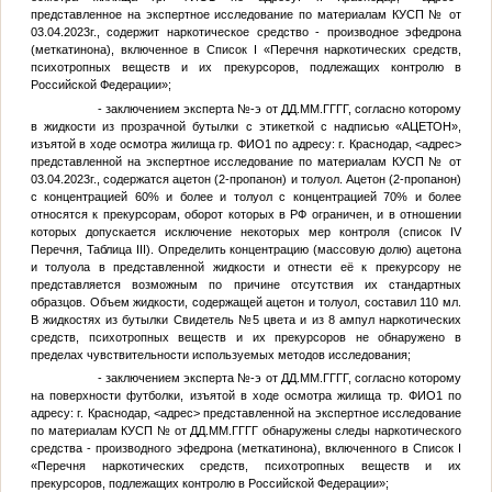
представленное на экспертное исследование по материалам КУСП
№
от
03.04.2023г., содержит наркотическое средство - производное эфедрона
(меткатинона), включенное в Список I «Перечня наркотических средств,
психотропных веществ и их прекурсоров, подлежащих контролю в
Российской Федерации»;
- заключением эксперта
№
-э от
ДД.ММ.ГГГГ
, согласно которому
в жидкости из прозрачной бутылки с этикеткой с надписью «АЦЕТОН»,
изъятой в ходе осмотра жилища гр.
ФИО1
по адресу: г. Краснодар,
<адрес>
представленной на экспертное исследование по материалам КУСП
№
от
03.04.2023г., содержатся ацетон (2-пропанон) и толуол. Ацетон (2-пропанон)
с концентрацией 60% и более и толуол с концентрацией 70% и более
относятся к прекурсорам, оборот которых в РФ ограничен, и в отношении
которых допускается исключение некоторых мер контроля (список IV
Перечня, Таблица III). Определить концентрацию (массовую долю) ацетона
и толуола в представленной жидкости и отнести её к прекурсору не
представляется возможным по причине отсутствия их стандартных
образцов. Объем жидкости, содержащей ацетон и толуол, составил 110 мл.
В жидкостях из бутылки
Свидетель №5
цвета и из 8 ампул наркотических
средств, психотропных веществ и их прекурсоров не обнаружено в
пределах чувствительности используемых методов исследования;
- заключением эксперта
№
-э от
ДД.ММ.ГГГГ
, согласно которому
на поверхности футболки, изъятой в ходе осмотра жилища тр.
ФИО1
по
адресу: г. Краснодар,
<адрес>
представленной на экспертное исследование
по материалам КУСП
№
от
ДД.ММ.ГГГГ
обнаружены следы наркотического
средства - производного эфедрона (меткатинона), включенного в Список I
«Перечня наркотических средств, психотропных веществ и их
прекурсоров, подлежащих контролю в Российской Федерации»;