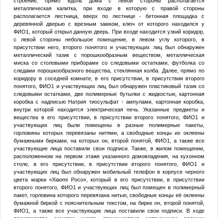
строение, прямо вдоль дома с левой стороны располагается
металлическая калитка, при входе в которую с правой стороны
располагается лестница, вверх по лестнице - бетонная площадка с
деревянной дверью с врезным замком, ключ от которого находился у
ФИО1
, который открыл данную дверь. При входе находится узкий коридор,
с левой стороны небольшое помещение, в левом углу которого, в
присутствии него, второго понятого и участвующих лиц был обнаружен
металлический тазик с порошкообразным веществом, металлическая
миска со столовыми приборами со следовыми остатками, футболка со
следами порошкообразного вещества, стеклянная колба. Далее, прямо по
коридору в соседней комнате, в его присутствии, в присутствии второго
понятого,
ФИО1
и участвующих лиц был обнаружен пластиковый тазик со
следовыми остатками, две полимерные бутылки с жидкостью, картонная
коробка с надписью Натрия тиосульфат - ампулами, картонная коробка,
внутри которой находится электрическая печь. Указанные предметы и
вещества в его присутствии, в присутствии второго понятого,
ФИО1
и
участвующих лиц были помещены в разные полимерные пакеты,
горловины которых перевязаны нитями, а свободные концы их оклеены
бумажными бирками, на которых он, второй понятой,
ФИО1
, а также все
участвующие лица поставили свои подписи. Также, в жилом помещении,
расположенном на первом этаже указанного домовладения, на кухонном
столе, в его присутствии, в присутствии второго понятого,
ФИО1
и
участвующих лиц был обнаружен мобильный телефон в корпусе черного
цвета марки «Xiaomi Poco», который в его присутствии, в присутствии
второго понятого,
ФИО1
и участвующих лиц был помещен в полимерный
пакет, горловина которого перевязана нитью, свободные концы её оклеены
бумажной биркой с пояснительным текстом, на бирке он, второй понятой,
ФИО1
, а также все участвующие лица поставили свои подписи. В ходе