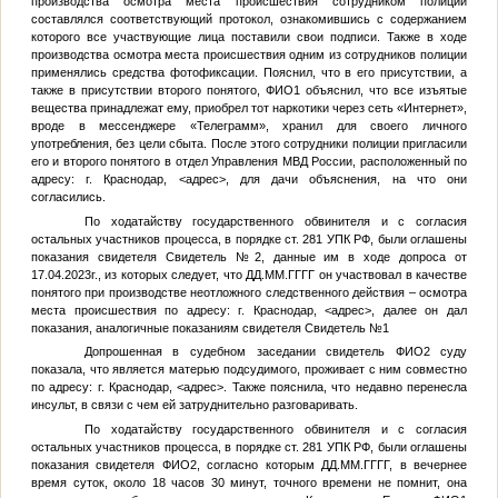
производства осмотра места происшествия сотрудником полиции
составлялся соответствующий протокол, ознакомившись с содержанием
которого все участвующие лица поставили свои подписи. Также в ходе
производства осмотра места происшествия одним из сотрудников полиции
применялись средства фотофиксации. Пояснил, что в его присутствии, а
также в присутствии второго понятого,
ФИО1
объяснил, что все изъятые
вещества принадлежат ему, приобрел тот наркотики через сеть «Интернет»,
вроде в мессенджере «Телеграмм», хранил для своего личного
употребления, без цели сбыта. После этого сотрудники полиции пригласили
его и второго понятого в отдел Управления МВД России, расположенный по
адресу: г. Краснодар,
<адрес>
, для дачи объяснения, на что они
согласились.
По ходатайству государственного обвинителя и с согласия
остальных участников процесса, в порядке ст. 281 УПК РФ, были оглашены
показания свидетеля
Свидетель №2
, данные им в ходе допроса от
17.04.2023г., из которых следует, что
ДД.ММ.ГГГГ
он участвовал в качестве
понятого при производстве неотложного следственного действия – осмотра
места происшествия по адресу: г. Краснодар,
<адрес>
, далее он дал
показания, аналогичные показаниям свидетеля
Свидетель №1
Допрошенная в судебном заседании свидетель
ФИО2
суду
показала, что является матерью подсудимого, проживает с ним совместно
по адресу: г. Краснодар,
<адрес>
. Также пояснила, что недавно перенесла
инсульт, в связи с чем ей затруднительно разговаривать.
По ходатайству государственного обвинителя и с согласия
остальных участников процесса, в порядке ст. 281 УПК РФ, были оглашены
показания свидетеля
ФИО2
, согласно которым
ДД.ММ.ГГГГ
, в вечернее
время суток, около 18 часов 30 минут, точного времени не помнит, она