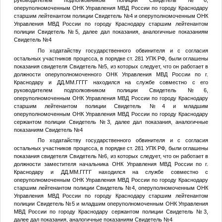
руководителем подполковником полиции
Свидетель №6
,
оперуполномоченным ОНК Управления МВД России по городу Краснодару
старшим лейтенантом полиции
Свидетель №4
и оперуполномоченным ОНК
Управления МВД России по городу Краснодару старшим лейтенантом
полиции
Свидетель №5
, далее дал показания, аналогичные показаниям
Свидетель №4
По ходатайству государственного обвинителя и с согласия
остальных участников процесса, в порядке ст. 281 УПК РФ, были оглашены
показания свидетеля
Свидетель №5
, из которых следует, что он работает в
должности оперуполномоченного ОНК Управления МВД России по г.
Краснодару и
ДД.ММ.ГГГГ
находился на службе совместно с его
руководителем подполковником полиции
Свидетель №6
,
оперуполномоченным ОНК Управления МВД России по городу Краснодару
старшим лейтенантом полиции
Свидетель №4
и младшим
оперуполномоченным ОНК Управления МВД России по городу Краснодару
сержантом полиции
Свидетель №3
, далее дал показания, аналогичные
показаниям
Свидетель №4
По ходатайству государственного обвинителя и с согласия
остальных участников процесса, в порядке ст. 281 УПК РФ, были оглашены
показания свидетеля
Свидетель №6
, из которых следует, что он работает в
должности заместителя начальника ОНК Управления МВД России по г.
Краснодару и
ДД.ММ.ГГГГ
находился на службе совместно с
оперуполномоченным ОНК Управления МВД России по городу Краснодару
старшим лейтенантом полиции
Свидетель №4
, оперуполномоченным ОНК
Управления МВД России по городу Краснодару старшим лейтенантом
полиции
Свидетель №5
и младшим оперуполномоченным ОНК Управления
МВД России по городу Краснодару сержантом полиции
Свидетель №3
,
далее дал показания, аналогичные показаниям
Свидетель №4