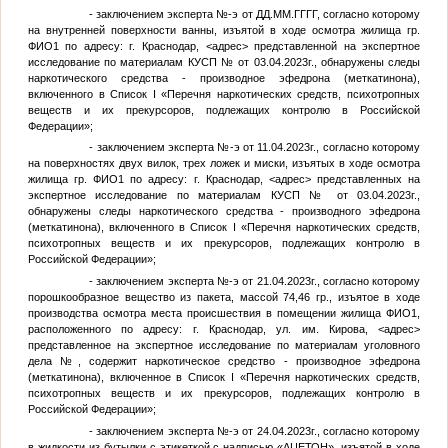
- заключением эксперта
№
-э от
ДД.ММ.ГГГГ
, согласно которому
на внутренней поверхности ванны, изъятой в ходе осмотра жилища гр.
ФИО1
по адресу: г. Краснодар,
<адрес>
представленной на экспертное
исследование по материалам КУСП
№
от 03.04.2023г., обнаружены следы
наркотического средства - производное эфедрона (меткатинона),
включенного в Список I «Перечня наркотических средств, психотропных
веществ и их прекурсоров, подлежащих контролю в Российской
Федерации»;
- заключением эксперта
№
-э от 11.04.2023г., согласно которому
на поверхностях двух вилок, трех ложек и миски, изъятых в ходе осмотра
жилища гр.
ФИО1
по адресу: г. Краснодар,
<адрес>
представленных на
экспертное исследование по материалам КУСП
№
от 03.04.2023г.,
обнаружены следы наркотического средства - производного эфедрона
(меткатинона), включенного в Список I «Перечня наркотических средств,
психотропных веществ и их прекурсоров, подлежащих контролю в
Российской Федерации»;
- заключением эксперта
№
-э от 21.04.2023г., согласно которому
порошкообразное вещество из пакета, массой 74,46 гр., изъятое в ходе
производства осмотра места происшествия в помещении жилища
ФИО1
,
расположенного по адресу: г. Краснодар, ул. им. Кирова,
<адрес>
представленное на экспертное исследование по материалам уголовного
дела
№
, содержит наркотическое средство - производное эфедрона
(меткатинона), включенное в Список I «Перечня наркотических средств,
психотропных веществ и их прекурсоров, подлежащих контролю в
Российской Федерации»;
- заключением эксперта
№
-э от 24.04.2023г., согласно которому
в жидкости из бутылки с этикеткой с надписью «АЦЕТОН», изъятой в ходе