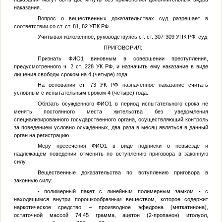
наказания.
Вопрос о вещественных доказательствах суд разрешает в
соответствии со ст. ст. 81, 82 УПК РФ.
Учитывая изложенное, руководствуясь ст. ст. 307-309 УПК РФ, суд
ПРИГОВОРИЛ:
Признать
ФИО1
виновным в совершении преступления,
предусмотренного ч. 2 ст. 228 УК РФ, и назначить ему наказание в виде
лишения свободы сроком на 4 (четыре) года.
На основании ст. 73 УК РФ назначенное наказание считать
условным с испытательным сроком 4 (четыре) года.
Обязать осужденного
ФИО1
в период испытательного срока не
менять постоянного места жительства без уведомления
специализированного государственного органа, осуществляющий контроль
за поведением условно осужденных, два раза в месяц являться в данный
орган на регистрацию.
Меру пресечения
ФИО1
в виде подписки о невыезде и
надлежащем поведении отменить по вступлению приговора в законную
силу.
Вещественные доказательства по вступлению приговора в
законную силу:
- полимерный пакет с линейным полимерным замком - с
находящимся внутри порошкообразным веществом, которое содержит
наркотическое средство – производное эфедрона (меткатинона),
остаточной массой 74,45 грамма, ацетон (2-пропанон) итолуол,