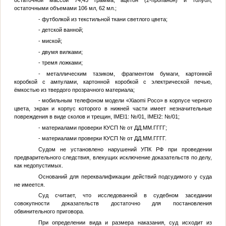
остаточной массой 74,45 грамма, ацетон (2-пропанон) и толуол,
остаточными объемами 106 мл, 62 мл.;
- футболкой из текстильной ткани светлого цвета;
- детской ванной;
- миской;
- двумя вилками;
- тремя ложками;
- металлическим тазиком, фрагментом бумаги, картонной
коробкой с ампулами, картонной коробкой с электрической печью,
ёмкостью из твердого прозрачного материала;
- мобильным телефоном модели «Xiaomi Poco» в корпусе черного
цвета, экран и корпус которого в нижней части имеет незначительные
повреждения в виде сколов и трещин, IMEI1:
№
/01, IMEI2:
№
/01;
- материалами проверки КУСП
№
от
ДД.ММ.ГГГГ
;
- материалами проверки КУСП
№
от
ДД.ММ.ГГГГ
.
Судом не установлено нарушений УПК РФ при проведении
предварительного следствия, влекущих исключение доказательств по делу,
как недопустимых.
Оснований для переквалификации действий подсудимого у суда
не имеется.
Суд считает, что исследованной в судебном заседании
совокупности доказательств достаточно для постановления
обвинительного приговора.
При определении вида и размера наказания, суд исходит из