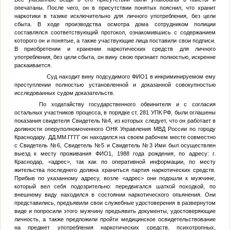
опечатаны. После чего, он в присутствии понятых пояснил, что хранит
наркотики в тазике исключительно для личного употребления, без цели
сбыта. В ходе производства осмотра дома сотрудником полиции
составлялся соответствующий протокол, ознакомившись с содержанием
которого он и понятые, а также участвующие лица поставили свои подписи.
В приобретении и хранении наркотических средств для личного
употребления, без цели сбыта, он вину свою признает полностью, искренне
раскаивается.
Суд находит вину подсудимого
ФИО1
в инкриминируемом ему
преступлении полностью установленной и доказанной совокупностью
исследованных судом доказательств.
По ходатайству государственного обвинителя и с согласия
остальных участников процесса, в порядке ст. 281 УПК РФ, были оглашены
показания свидетеля
Свидетель №4
, из которых следует, что он работает в
должности оперуполномоченного ОНК Управления МВД России по городу
Краснодару.
ДД.ММ.ГГГГ
он находился на своем рабочем месте совместно
с
Свидетель №6
,
Свидетель №5
и
Свидетель №3
Ими был осуществлен
выезд к месту проживания
ФИО1
, 1988 года рождения, по адресу: г.
Краснодар,
<адрес>
, так как по оперативной информации, по месту
жительства последнего должна храниться партия наркотических средств.
Прибыв по указанному адресу, возле
<адрес>
они подошли к мужчине,
который вел себя подозрительно: передвигался шаткой походкой, по
внешнему виду находился в состоянии наркотического опьянения. Они
представились, предъявили свои служебные удостоверения в развернутом
виде и попросили этого мужчину предъявить документы, удостоверяющие
личность, а также предложили пройти медицинское освидетельствование
на предмет употребления наркотических средств, психотропных,