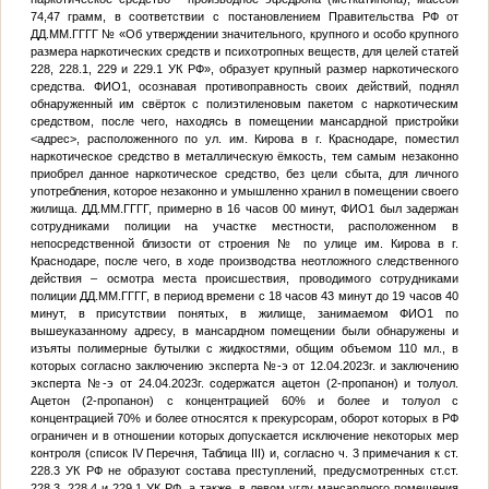
74,47 грамм, в соответствии с постановлением Правительства РФ от
ДД.ММ.ГГГГ
№
«Об утверждении значительного, крупного и особо крупного
размера наркотических средств и психотропных веществ, для целей статей
228, 228.1, 229 и 229.1 УК РФ», образует крупный размер наркотического
средства.
ФИО1
, осознавая противоправность своих действий, поднял
обнаруженный им свёрток с полиэтиленовым пакетом с наркотическим
средством, после чего, находясь в помещении мансардной пристройки
<адрес>
, расположенного по ул. им. Кирова в г. Краснодаре, поместил
наркотическое средство в металлическую ёмкость, тем самым незаконно
приобрел данное наркотическое средство, без цели сбыта, для личного
употребления, которое незаконно и умышленно хранил в помещении своего
жилища.
ДД.ММ.ГГГГ
, примерно в 16 часов 00 минут,
ФИО1
был задержан
сотрудниками полиции на участке местности, расположенном в
непосредственной близости от строения
№
по улице им. Кирова в г.
Краснодаре, после чего, в ходе производства неотложного следственного
действия – осмотра места происшествия, проводимого сотрудниками
полиции
ДД.ММ.ГГГГ
, в период времени с 18 часов 43 минут до 19 часов 40
минут, в присутствии понятых, в жилище, занимаемом
ФИО1
по
вышеуказанному адресу, в мансардном помещении были обнаружены и
изъяты полимерные бутылки с жидкостями, общим объемом 110 мл., в
которых согласно заключению эксперта
№
-э от 12.04.2023г. и заключению
эксперта
№
-э от 24.04.2023г. содержатся ацетон (2-пропанон) и толуол.
Ацетон (2-пропанон) с концентрацией 60% и более и толуол с
концентрацией 70% и более относятся к прекурсорам, оборот которых в РФ
ограничен и в отношении которых допускается исключение некоторых мер
контроля (список IV Перечня, Таблица III) и, согласно ч. 3 примечания к ст.
228.3 УК РФ не образуют состава преступлений, предусмотренных ст.ст.
228.3, 228.4 и 229.1 УК РФ, а также, в левом углу мансардного помещения