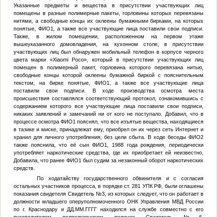
Указанные предметы и вещества в присутствии участвующих лиц
помещены в разные полимерные пакеты, горловины которых перевязаны
нитями, а свободные концы их оклеены бумажными бирками, на которых
понятые,
ФИО1
, а также все участвующие лица поставили свои подписи.
Также, в жилом помещении, расположенном на первом этаже
вышеуказанного домовладения, на кухонном столе, в присутствии
участвующих лиц был обнаружен мобильный телефон в корпусе черного
цвета марки «Xiaomi Poco», который в присутствии участвующих лиц
помещен в полимерный пакет, горловина которого перевязана нитью,
свободные концы которой оклеены бумажной биркой с пояснительным
текстом, на бирке понятые,
ФИО1
, а также все участвующие лица
поставили свои подписи. В ходе производства осмотра места
происшествия составлялся соответствующий протокол, ознакомившись с
содержанием которого все участвующие лица поставили свои подписи,
никаких заявлений и замечаний ни от кого не поступало. Добавил, что в
процессе осмотра
ФИО1
пояснял, что все изъятые вещества, находящиеся
в тазике и миске, принадлежат ему, приобрел он их через сеть Интернет и
хранил для личного употребления, без цели сбыта. В ходе беседы
ФИО2
также пояснила, что её сын
ФИО1
, 1988 года рождения, периодически
употребляет наркотические средства, где их приобретает ей неизвестно,
Добавила, что ранее
ФИО1
был судим за незаконный оборот наркотических
средств.
По ходатайству государственного обвинителя и с согласия
остальных участников процесса, в порядке ст. 281 УПК РФ, были оглашены
показания свидетеля
Свидетель №3
, из которых следует, что он работает в
должности младшего оперуполномоченного ОНК Управления МВД России
по г. Краснодару и
ДД.ММ.ГГГГ
находился на службе совместно с его