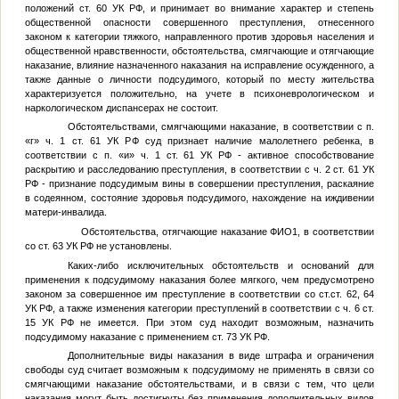
положений ст. 60 УК РФ, и принимает во внимание характер и степень
общественной опасности совершенного преступления, отнесенного
законом к категории тяжкого, направленного против здоровья населения и
общественной нравственности, обстоятельства, смягчающие и отягчающие
наказание, влияние назначенного наказания на исправление осужденного, а
также данные о личности подсудимого, который по месту жительства
характеризуется положительно, на учете в психоневрологическом и
наркологическом диспансерах не состоит.
Обстоятельствами, смягчающими наказание, в соответствии с п.
«г» ч. 1 ст. 61 УК РФ суд признает наличие малолетнего ребенка, в
соответствии с п. «и» ч. 1 ст. 61 УК РФ - активное способствование
раскрытию и расследованию преступления, в соответствии с ч. 2 ст. 61 УК
РФ - признание подсудимым вины в совершении преступления, раскаяние
в содеянном, состояние здоровья подсудимого, нахождение на иждивении
матери-инвалида.
Обстоятельства, отягчающие наказание
ФИО1
, в соответствии
со ст. 63 УК РФ не установлены.
Каких-либо исключительных обстоятельств и оснований для
применения к подсудимому наказания более мягкого, чем предусмотрено
законом за совершенное им преступление в соответствии со ст.ст. 62, 64
УК РФ, а также изменения категории преступлений в соответствии с ч. 6 ст.
15 УК РФ не имеется. При этом суд находит возможным, назначить
подсудимому наказание с применением ст. 73 УК РФ.
Дополнительные виды наказания в виде штрафа и ограничения
свободы суд считает возможным к подсудимому не применять в связи со
смягчающими наказание обстоятельствами, и в связи с тем, что цели
наказания могут быть достигнуты без применения дополнительных видов