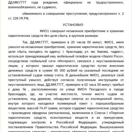
ДД.ММ.ГГГГ
года рождения, официально не трудоустроенного,
военнообязанного, не судимого,
обвиняемого в совершении преступления, предусмотренного ч. 2
ст. 228 УК РФ,
УСТАНОВИЛ:
ФИО1
совершил незаконное приобретение и хранение
наркотических средств без цели сбыта, в крупном размере.
Так,
ДД.ММ.ГГГГ
, примерно в 20 часов 00 минут,
ФИО1
, имея
умысел на незаконные приобретение, хранение наркотических средств, без
цели сбыта, находясь по адресу: г. Краснодар, ул. им. Кирова,
<адрес>
,
используя принадлежащий ему мобильный телефон модели «Xiaomi Poco»,
посредством глобальной сети «Интернет», связался с неустановленным
лицом, у которого заказал наркотическое средство путем внесения
денежных средств в сумме 65 000 рублей на указанный последним не
установленный судом номер счета. В дальнейшем
ФИО1
, реализуя свой
преступный умысел, действуя согласно полученным инструкциям от
неустановленного лица,
ДД.ММ.ГГГГ
, примерно в 02 часа 00 минут, прибыл
к дому
№
, расположенному по улице
ФИО4
Посадского в городе
Краснодаре, где, на участке местности, точное место судом не
установлено, под деревом, обнаружил сверток из изоляционной ленты,
внутри которого находился полимерный пакет с порошкообразным
веществом, массой 74,47 грамм, которое содержит наркотическое средство
– производное эфедрона (меткатинона), включенное в Список I «Перечня
наркотических средств, психотропных веществ и их прекурсоров,
подлежащих контролю в Российской Федерации», утвержденный
постановлением Правительства Российской Федерации. Вышеуказанное
наркотическое средство - производное эфедрона (меткатинона), массой