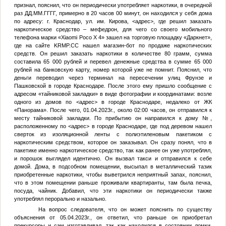
признал, пояснил, что он периодически употребляет наркотики, в очередной
раз
ДД.ММ.ГГГГ
, примерно в 20 часов 00 минут, он находился у себя дома
по адресу: г. Краснодар, ул. им. Кирова,
<адрес>
, где решил заказать
наркотическое средство – мефедрон, для чего со своего мобильного
телефона марки «Xiaomi Poco X 4» зашел на торговую площадку «Даркнет»,
где на сайте KRMP.CC нашел магазин-бот по продаже наркотических
средств. Он решил заказать наркотики в количестве 80 грамм, сумма
составила 65 000 рублей и перевел денежные средства в сумме 65 000
рублей на банковскую карту, номер которой уже не помнит. Пояснил, что
деньги переводил через терминал на пересечении улиц Фрунзе и
Пашковской в городе Краснодаре. После этого ему пришло сообщение с
адресом «тайниковой закладки» в виде фотографии и координатами: возле
одного из домов по
<адрес>
в городе Краснодаре, недалеко от ЖК
«Панорама». После чего, 01.04.2023г., около 02:00 часов, он отправился к
месту тайниковой закладки. По прибытию он направился к дому
№
,
расположенному по
<адрес>
в городе Краснодаре, где под деревом нашел
сверток из изоляционной ленты с полиэтиленовым пакетиком с
наркотическим средством, которое он заказывал. Он сразу понял, что в
пакетике именно наркотическое средство, так как ранее он уже употреблял,
и порошок выглядел идентично. Он вызвал такси и отправился к себе
домой. Дома, в подсобном помещении, высыпал в металлический тазик
приобретенные наркотики, чтобы выветрился неприятный запах, пояснил,
что в этом помещении раньше проживали квартиранты, там была печка,
посуда, чайник. Добавил, что эти наркотики он периодически также
употреблял перорально и назально.
На вопрос следователя, что он может пояснить по существу
объяснения от 05.04.2023г., он ответил, что раньше он приобретал
прекурсоры и сам изготавливал, так как находился в состоянии ломки,