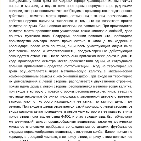
находилась у себя дома по
<адрес>
городе Краснодаре. Ее сын
ФИО1
пошел в магазин, а спустя некоторое время вернулся с сотрудниками
полиции, которые пояснили, что необходимо производство следственного
действия - осмотра места происшествия, на что она согласилась и
собственноручно написала заявление о том, что не возражает против
осмотра ее дома. Сын написал аналогичное заявление. При производстве
осмотра места происшествия участвовал также кинолог с собакой, двое
понятых мужского пола. Сотрудник полиции пояснил, что необходимо
производство осмотра места происшествия в жилище по
<адрес>
г.
Краснодаре, после чего понятым, ей и всем участвующим лицам были
разъяснены права и ответственность, предусмотренные действующим
законодательством РФ. После этого сын пригласил всех войти в дом. В
ходе производства осмотра места происшествия одним из сотрудников
полиции применялись средства фотофиксации. Вход на территорию их
дома осуществляется через металлическую калитку с механическим
комбинированным замком с комбинацией цифр. При входе на территорию
их домовладения с левой стороны располагается двухэтажное строение,
прямо вдоль дома с левой стороны располагается металлическая калитка,
при входе в которую с правой стороны располагается лестница, вверх по
лестнице находится бетонная площадка с деревянной дверью с врезным
замком, ключ от которого находился у ее сына, так как тот делал там
ремонт. При входе в дверь открывается узкий коридор, с левой стороны от
входа располагается помещение, в левом углу которого в ее присутствии, в
присутствии понятых, ее сына
ФИО1
и участвующих лиц, был обнаружен
металлический тазик с порошкообразным веществом, также металлическая
миска со столовыми приборами со следовыми остатками, футболка со
следами порошкообразного вещества, стеклянная колба. Далее, прямо по
коридору в соседней комнате, в ее присутствии, в присутствии понятых, ее