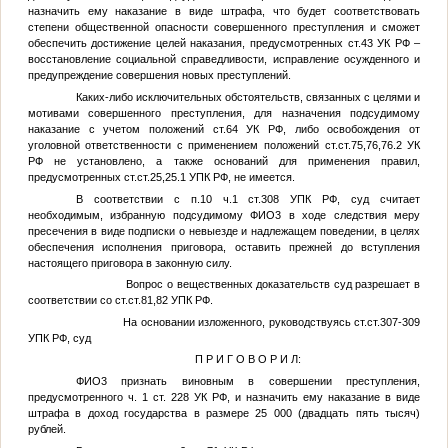
назначить ему наказание в виде штрафа, что будет соответствовать
степени общественной опасности совершенного преступления и сможет
обеспечить достижение целей наказания, предусмотренных ст.43 УК РФ –
восстановление социальной справедливости, исправление осужденного и
предупреждение совершения новых преступлений.
Каких-либо исключительных обстоятельств, связанных с целями и
мотивами совершенного преступления, для назначения подсудимому
наказание с учетом положений ст.64 УК РФ, либо освобождения от
уголовной ответственности с применением положений ст.ст.75,76,76.2 УК
РФ не установлено, а также оснований для применения правил,
предусмотренных ст.ст.25,25.1 УПК РФ, не имеется.
В соответствии с п.10 ч.1 ст.308 УПК РФ, суд считает
необходимым, избранную подсудимому
ФИО3
в ходе следствия меру
пресечения в виде подписки о невыезде и надлежащем поведении, в целях
обеспечения исполнения приговора, оставить прежней до вступления
настоящего приговора в законную силу.
Вопрос о вещественных доказательств суд разрешает в
соответствии со ст.ст.81,82 УПК РФ.
На основании изложенного, руководствуясь ст.ст.307-309
УПК РФ, суд
П Р И Г О В О Р И Л:
ФИО3
признать виновным в совершении преступления,
предусмотренного ч. 1 ст. 228 УК РФ, и назначить ему наказание в виде
штрафа в доход государства в размере 25 000 (двадцать пять тысяч)
рублей.