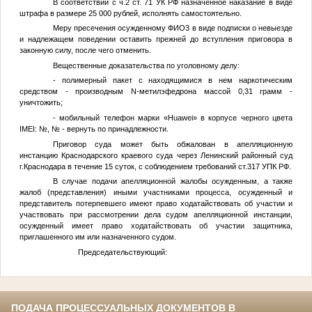
В соответствии с ч.2 ст. 71 УК РФ назначенное наказание в виде
штрафа в размере 25 000 рублей, исполнять самостоятельно.
Меру пресечения осужденному
ФИО3
в виде подписки о невыезде
и надлежащем поведении оставить прежней до вступления приговора в
законную силу, после чего отменить.
Вещественные доказательства по уголовному делу:
- полимерный пакет с находящимися в нем наркотическим
средством - производным N-метилэфедрона массой 0,31 грамм -
уничтожить;
- мобильный телефон марки «Huawei» в корпусе черного цвета
IMEI:
№
,
№
- вернуть по принадлежности.
Приговор суда может быть обжалован в апелляционную
инстанцию Краснодарского краевого суда через Ленинский районный суд
г.Краснодара в течение 15 суток, с соблюдением требований ст.317 УПК РФ.
В случае подачи апелляционной жалобы осужденным, а также
жалоб (представления) иными участниками процесса, осужденный и
представитель потерпевшего имеют право ходатайствовать об участии и
участвовать при рассмотрении дела судом апелляционной инстанции,
осужденный имеет право ходатайствовать об участии защитника,
приглашенного им или назначенного судом.
Председательствующий:
ПОДАЧА ПРОЦЕССУАЛЬНЫХ ДОКУМЕНТОВ В