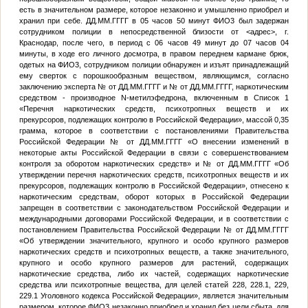
есть в значительном размере, которое незаконно и умышленно приобрел и
хранил при себе.
ДД.ММ.ГГГГ
в 05 часов 50 минут
ФИО3
был задержан
сотрудником полиции в непосредственной близости от
<адрес>
, г.
Краснодар, после чего, в период с 06 часов 49 минут до 07 часов 04
минуты, в ходе его личного досмотра, в правом переднем кармане брюк,
одетых на
ФИО3
, сотрудником полиции обнаружен и изъят принадлежащий
ему сверток с порошкообразным веществом, являющимся, согласно
заключению эксперта
№
от
ДД.ММ.ГГГГ
и
№
от
ДД.ММ.ГГГГ
, наркотическим
средством - производное N-метилэфедрона, включенным в Список 1
«Перечня наркотических средств, психотропных веществ и их
прекурсоров, подлежащих контролю в Российской Федерации», массой 0,35
грамма, которое в соответствии с постановлениями Правительства
Российской Федерации
№
от
ДД.ММ.ГГГГ
«О внесении изменений в
некоторые акты Российской Федерации в связи с совершенствованием
контроля за оборотом наркотических средств» и
№
от
ДД.ММ.ГГГГ
«Об
утверждении перечня наркотических средств, психотропных веществ и их
прекурсоров, подлежащих контролю в Российской Федерации», отнесено к
наркотическим средствам, оборот которых в Российской Федерации
запрещен в соответствии с законодательством Российской Федерации и
международными договорами Российской Федерации, и в соответствии с
постановлением Правительства Российской Федерации
№
от
ДД.ММ.ГГГГ
«Об утверждении значительного, крупного и особо крупного размеров
наркотических средств и психотропных веществ, а также значительного,
крупного и особо крупного размеров для растений, содержащих
наркотические средства, либо их частей, содержащих наркотические
средства или психотропные вещества, для целей статей 228, 228.1, 229,
229.1 Уголовного кодекса Российской Федерации», является значительным
размером, которое
ФИО3
незаконно приобрел и хранил без цели сбыта, для