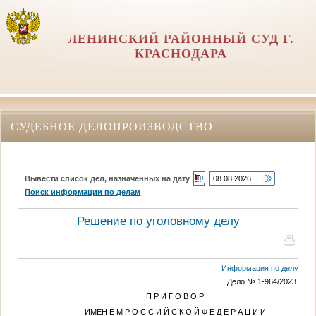
ЛЕНИНСКИЙ РАЙОННЫЙ СУД Г.
КРАСНОДАРА
СУДЕБНОЕ ДЕЛОПРОИЗВОДСТВО
Вывести список дел, назначенных на дату
Поиск информации по делам
Решение по уголовному делу
Информация по делу
Дело № 1-964/2023
П Р И Г О В О Р
ИМЕН Е М Р О С С И Й С К О Й Ф Е Д Е Р А Ц И И