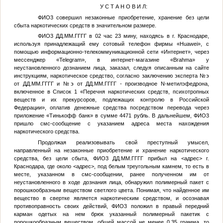
У С Т А Н О В И Л:
ФИО3
совершил незаконные приобретение, хранение без цели
сбыта наркотических средств в значительном размере.
ФИО3
ДД.ММ.ГГГГ
в 02 час 23 мину, находясь в г. Краснодаре,
используя принадлежащий ему сотовый телефон фирмы «Huawei», с
помощью информационно-телекоммуникационной сети «Интернет», через
мессенджер «Telegram», в интернет-магазине «Brahma» у
неустановленного дознанием лица, заказал, следуя описанным на сайте
инструкциям, наркотическое средство, согласно заключению эксперта
№
э
от
ДД.ММ.ГГГГ
и
№
э от
ДД.ММ.ГГГГ
- производное N-метилэфедрона,
включенное в Список 1 «Перечня наркотических средств, психотропных
веществ и их прекурсоров, подлежащих контролю в Российской
Федерации», оплатив денежные средства посредством перевода через
приложение «Тинькофф банк» в сумме 4471 рубль. В дальнейшем,
ФИО3
пришло смс-сообщение с указанием адреса места нахождения
наркотического средства.
Продолжая реализовывать свой преступный умысел,
направленный на незаконные приобретение и хранение наркотического
средства, без цели сбыта,
ФИО3
ДД.ММ.ГГГГ
прибыл на
<адрес>
г.
Краснодара, где около
<адрес>
, под белым треугольным камнем, то есть в
месте, указанном в смс-сообщении, ранее полученном им от
неустановленного в ходе дознания лица, обнаружил полимерный пакет с
порошкообразным веществом светлого цвета. Понимая, что найденное им
вещество в свертке является наркотическим средством, и осознавая
противоправность своих действий,
ФИО3
положил в правый передний
карман одетых на нем брюк указанный полимерный пакетик с
порошкообразным веществом, общей массой не менее 0,35 грамма, то