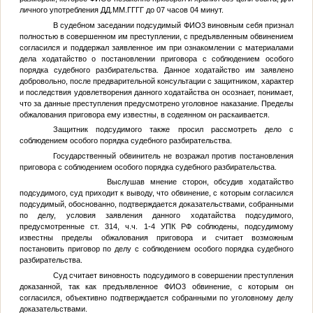
личного употребления
ДД.ММ.ГГГГ
до 07 часов 04 минут.
В судебном заседании подсудимый
ФИО3
виновным себя признал
полностью в совершенном им преступлении, с предъявленным обвинением
согласился и поддержал заявленное им при ознакомлении с материалами
дела ходатайство о постановлении приговора с соблюдением особого
порядка судебного разбирательства. Данное ходатайство им заявлено
добровольно, после предварительной консультации с защитником, характер
и последствия удовлетворения данного ходатайства он осознает, понимает,
что за данные преступления предусмотрено уголовное наказание. Пределы
обжалования приговора ему известны, в содеянном он раскаивается.
Защитник подсудимого также просил рассмотреть дело с
соблюдением особого порядка судебного разбирательства.
Государственный обвинитель не возражал против постановления
приговора с соблюдением особого порядка судебного разбирательства.
Выслушав мнение сторон, обсудив ходатайство
подсудимого, суд приходит к выводу, что обвинение, с которым согласился
подсудимый, обоснованно, подтверждается доказательствами, собранными
по делу, условия заявления данного ходатайства подсудимого,
предусмотренные ст. 314, ч.ч. 1-4 УПК РФ соблюдены, подсудимому
известны пределы обжалования приговора и считает возможным
постановить приговор по делу с соблюдением особого порядка судебного
разбирательства.
Суд считает виновность подсудимого в совершении преступления
доказанной, так как предъявленное
ФИО3
обвинение, с которым он
согласился, объективно подтверждается собранными по уголовному делу
доказательствами.