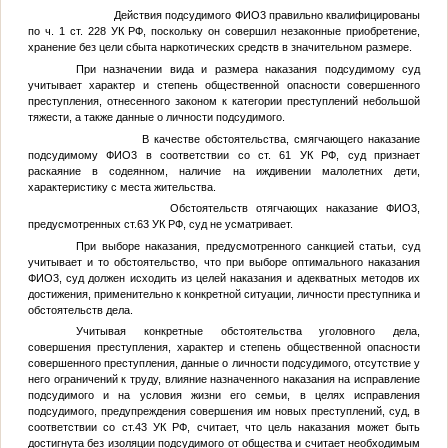
Действия подсудимого
ФИО3
правильно квалифицированы
по ч. 1 ст. 228 УК РФ, поскольку он совершил незаконные приобретение,
хранение без цели сбыта наркотических средств в значительном размере.
При назначении вида и размера наказания подсудимому суд
учитывает характер и степень общественной опасности совершенного
преступления, отнесенного законом к категории преступлений небольшой
тяжести, а также данные о личности подсудимого.
В качестве обстоятельства, смягчающего наказание
подсудимому
ФИО3
в соответствии со ст. 61 УК РФ, суд признает
раскаяние в содеянном, наличие на иждивении малолетних дети,
характеристику с места жительства.
Обстоятельств отягчающих наказание
ФИО3
,
предусмотренных ст.63 УК РФ, суд не усматривает.
При выборе наказания, предусмотренного санкцией статьи, суд
учитывает и то обстоятельство, что при выборе оптимального наказания
ФИО3
, суд должен исходить из целей наказания и адекватных методов их
достижения, применительно к конкретной ситуации, личности преступника и
обстоятельств дела.
Учитывая конкретные обстоятельства уголовного дела,
совершения преступления, характер и степень общественной опасности
совершенного преступления, данные о личности подсудимого, отсутствие у
него ограничений к труду, влияние назначенного наказания на исправление
подсудимого и на условия жизни его семьи, в целях исправления
подсудимого, предупреждения совершения им новых преступлений, суд, в
соответствии со ст.43 УК РФ, считает, что цель наказания может быть
достигнута без изоляции подсудимого от общества и считает необходимым