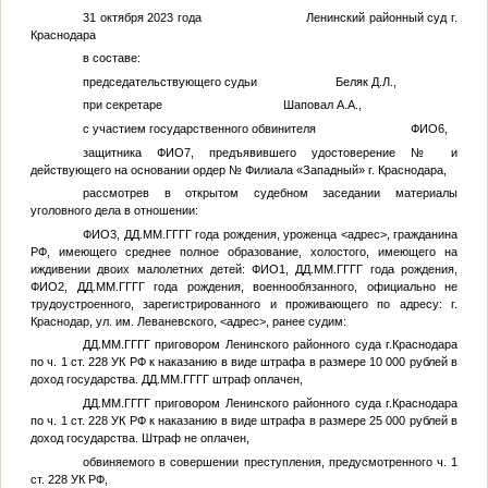
31 октября 2023 года Ленинский районный суд г.
Краснодара
в составе:
председательствующего судьи Беляк Д.Л.,
при секретаре Шаповал А.А.,
с участием государственного обвинителя
ФИО6
,
защитника
ФИО7
, предъявившего удостоверение
№
и
действующего на основании ордер
№
Филиала «Западный» г. Краснодара,
рассмотрев в открытом судебном заседании материалы
уголовного дела в отношении:
ФИО3
,
ДД.ММ.ГГГГ
года рождения, уроженца
<адрес>
, гражданина
РФ, имеющего среднее полное образование, холостого, имеющего на
иждивении двоих малолетних детей:
ФИО1
,
ДД.ММ.ГГГГ
года рождения,
ФИО2
,
ДД.ММ.ГГГГ
года рождения, военнообязанного, официально не
трудоустроенного, зарегистрированного и проживающего по адресу: г.
Краснодар, ул. им. Леваневского,
<адрес>
, ранее судим:
ДД.ММ.ГГГГ
приговором Ленинского районного суда г.Краснодара
по ч. 1 ст. 228 УК РФ к наказанию в виде штрафа в размере 10 000 рублей в
доход государства.
ДД.ММ.ГГГГ
штраф оплачен,
ДД.ММ.ГГГГ
приговором Ленинского районного суда г.Краснодара
по ч. 1 ст. 228 УК РФ к наказанию в виде штрафа в размере 25 000 рублей в
доход государства. Штраф не оплачен,
обвиняемого в совершении преступления, предусмотренного ч. 1
ст. 228 УК РФ,