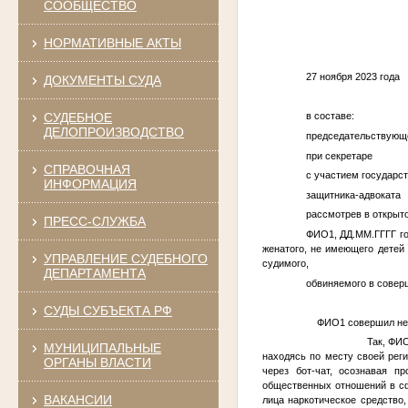
СООБЩЕСТВО
НОРМАТИВНЫЕ АКТЫ
27 ноября 2
ДОКУМЕНТЫ СУДА
СУДЕБНОЕ
в составе:
ДЕЛОПРОИЗВОДСТВО
председатель
при секрет
СПРАВОЧНАЯ
с участием г
ИНФОРМАЦИЯ
защитник
рассмотрев в открыт
ПРЕСС-СЛУЖБА
ФИО1
,
ДД.ММ.ГГГГ
го
женатого, не имеющего детей 
УПРАВЛЕНИЕ СУДЕБНОГО
судимого,
ДЕПАРТАМЕНТА
обвиняемого в соверш
СУДЫ СУБЪЕКТА РФ
ФИО1
совершил нез
Так,
ФИ
МУНИЦИПАЛЬНЫЕ
находясь по месту своей реги
ОРГАНЫ ВЛАСТИ
через бот-чат, осознавая п
общественных отношений в сф
ВАКАНСИИ
лица наркотическое средство