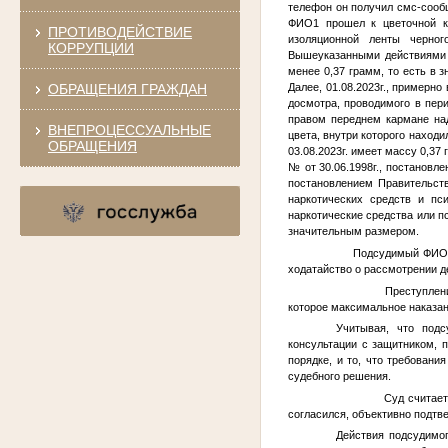
телефон он получил смс-сообщ
ФИО1
прошел к цветочной 
ПРОТИВОДЕЙСТВИЕ
изоляционной ленты черног
КОРРУПЦИИ
Вышеуказанными действиям
менее 0,37 грамм, то есть в 
ОБРАЩЕНИЯ ГРАЖДАН
Далее, 01.08.2023г., примерно
досмотра, проводимого в пери
правом переднем кармане на
ВНЕПРОЦЕССУАЛЬНЫЕ
цвета, внутри которого наход
ОБРАЩЕНИЯ
03.08.2023г. имеет массу 0,3
№
от 30.06.1998г., постанов
постановлением Правительст
наркотических средств и пс
наркотические средства или пс
значительным размером.
Подсудимый
ФИО
ходатайство о рассмотрении д
Преступление, вмен
которое максимальное наказан
Учитывая, что подс
консультации с защитником, 
порядке, и то, что требовани
судебного решения.
Суд считает вину 
согласился, объективно подтв
Действия подсудимог