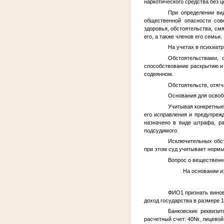
наркотического средства без ц
При определении ви
общественной опасности сов
здоровья, обстоятельства, см
его, а также членов его семьи.
На учетах в психиат
Обстоятельствами, 
способствование раскрытию и 
содеянном.
Обстоятельств, отягч
Основания для освобо
Учитывая конкретные
его исправления и предупрежд
назначено в виде штрафа, р
подсудимого.
Исключительных обст
при этом суд учитывает нормы 
Вопрос о вещественны
На основании излож
ФИО1
признать винов
доход государства в размере 1
Банковские реквизи
расчетный счет: 40
№
, лицевой