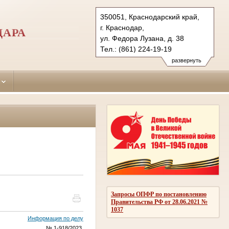
350051, Краснодарский край,
г. Краснодар,
ДАРА
ул. Федора Лузана, д. 38
Тел.: (861) 224-19-19
krasnodar-leninsky.krd@sudrf.ru
развернуть
Запросы ОПФР по постановлению
Правительства РФ от 28.06.2021 №
1037
Информация по делу
№ 1-918/2023