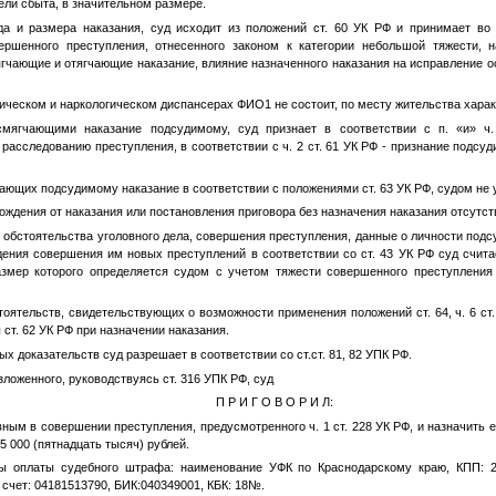
ели сбыта, в значительном размере.
да и размера наказания, суд исходит из положений ст. 60 УК РФ и принимает во
ершенного преступления, отнесенного законом к категории небольшой тяжести, н
ягчающие и отягчающие наказание, влияние назначенного наказания на исправление о
рическом и наркологическом диспансерах
ФИО1
не состоит, по месту жительства хара
смягчающими наказание подсудимому, суд признает в соответствии с п. «и» ч
расследованию преступления, в соответствии с ч. 2 ст. 61 УК РФ - признание подсу
ающих подсудимому наказание в соответствии с положениями ст. 63 УК РФ, судом не 
ждения от наказания или постановления приговора без назначения наказания отсутст
 обстоятельства уголовного дела, совершения преступления, данные о личности подс
ения совершения им новых преступлений в соответствии со ст. 43 УК РФ суд счита
азмер которого определяется судом с учетом тяжести совершенного преступления
оятельств, свидетельствующих о возможности применения положений ст. 64, ч. 6 ст.
ст. 62 УК РФ при назначении наказания.
х доказательств суд разрешает в соответствии со ст.ст. 81, 82 УПК РФ.
енного, руководствуясь ст. 316 УПК РФ, суд
П Р И Г О В О Р И Л:
ным в совершении преступления, предусмотренного ч. 1 ст. 228 УК РФ, и назначить 
5 000 (пятнадцать тысяч) рублей.
ты оплаты судебного штрафа: наименование УФК по Краснодарскому краю, КПП: 2
 счет: 04181513790, БИК:040349001, КБК: 18
№
.