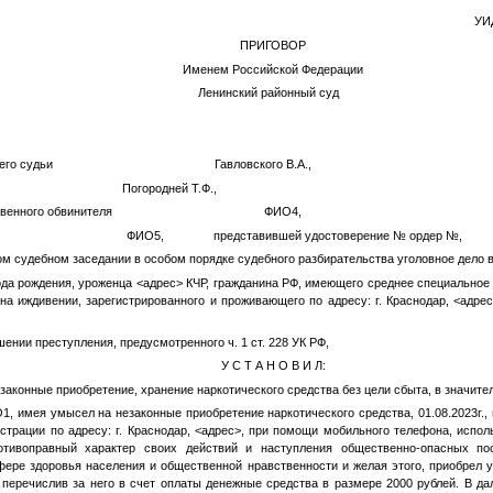
УИ
ПРИГОВОР
Именем Российской Федерации
023 года Ленинский районный суд
ствующего судьи Гавловского В.А.,
аре Погородней Т.Ф.,
осударственного обвинителя
ФИО4
,
а-адвоката
ФИО5
, представившей удостоверение
№
ордер
№
,
ом судебном заседании в особом порядке судебного разбирательства уголовное дело 
да рождения, уроженца
<адрес>
КЧР, гражданина РФ, имеющего среднее специальное 
на иждивении, зарегистрированного и проживающего по адресу: г. Краснодар,
<адре
ении преступления, предусмотренного ч. 1 ст. 228 УК РФ,
У С Т А Н О В И Л:
аконные приобретение, хранение наркотического средства без цели сбыта, в значите
О1
, имея умысел на незаконные приобретение наркотического средства, 01.08.2023г.,
страции по адресу: г. Краснодар,
<адрес>
, при помощи мобильного телефона, испо
ротивоправный характер своих действий и наступления общественно-опасных п
ере здоровья населения и общественной нравственности и желая этого, приобрел у
, перечислив за него в счет оплаты денежные средства в размере 2000 рублей. В д